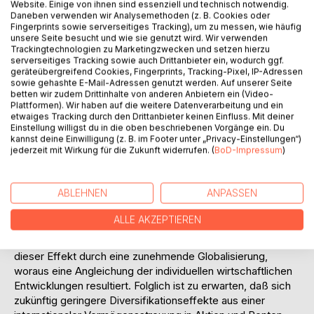
Website. Einige von ihnen sind essenziell und technisch notwendig.
verschiedener Immobilienanlageformen untereinander
Daneben verwenden wir Analysemethoden (z. B. Cookies oder
(Single-Asset-Portfolio) bzw. im Verbund mit anderen
Fingerprints sowie serverseitiges Tracking), um zu messen, wie häufig
Asset-Klassen wie Aktien und/oder Renten (Multi-Asset-
unsere Seite besucht und wie sie genutzt wird. Wir verwenden
Trackingtechnologien zu Marketingzwecken und setzen hierzu
Klassen-Portfolio) betrachtet.
serverseitiges Tracking sowie auch Drittanbieter ein, wodurch ggf.
Aus diesem Grunde wird in dieser Arbeit untersucht,
geräteübergreifend Cookies, Fingerprints, Tracking-Pixel, IP-Adressen
welche Immobilienanlagen privaten und institutionellen
sowie gehashte E-Mail-Adressen genutzt werden. Auf unserer Seite
Investoren zur Verfügung stehen, inwiefern bei
betten wir zudem Drittinhalte von anderen Anbietern ein (Video-
Plattformen). Wir haben auf die weitere Datenverarbeitung und ein
portfolioorientierter Betrachtung mittels Immobilienanlagen
etwaiges Tracking durch den Drittanbieter keinen Einfluss. Mit deiner
Diversifikationseffekte zu erzielen sind und wie darauf
Einstellung willigst du in die oben beschriebenen Vorgänge ein. Du
aufbauend der Asset Allocation Prozeß optimiert werden
kannst deine Einwilligung (z. B. im Footer unter „Privacy-Einstellungen“)
jederzeit mit Wirkung für die Zukunft widerrufen. (
BoD-Impressum
)
kann. Jene Themenstellung ist z.B. aufgrund neu
zugelassener Fondsarten (Altersvorsorge
Sondervermögen (AS)-Fonds) im Rahmen des 3.
ABLEHNEN
ANPASSEN
Finanzmarktförderungsgesetzes von Interesse.
Desweiteren konnten in der Vergangenheit weltweit
ALLE AKZEPTIEREN
zwischen den einzelnen Ländern ansteigende Korrelationen
bei Aktien und Renten verzeichnet werden. Verursacht wird
dieser Effekt durch eine zunehmende Globalisierung,
woraus eine Angleichung der individuellen wirtschaftlichen
Entwicklungen resultiert. Folglich ist zu erwarten, daß sich
zukünftig geringere Diversifikationseffekte aus einer