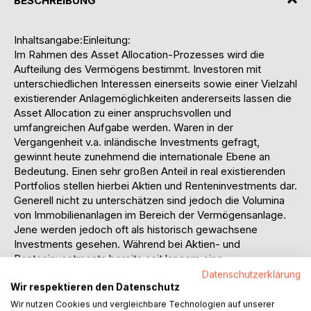
BESCHREIBUNG
Inhaltsangabe:Einleitung:
Im Rahmen des Asset Allocation-Prozesses wird die
Aufteilung des Vermögens bestimmt. Investoren mit
unterschiedlichen Interessen einerseits sowie einer Vielzahl
existierender Anlagemöglichkeiten andererseits lassen die
Asset Allocation zu einer anspruchsvollen und
umfangreichen Aufgabe werden. Waren in der
Vergangenheit v.a. inländische Investments gefragt,
gewinnt heute zunehmend die internationale Ebene an
Bedeutung. Einen sehr großen Anteil in real existierenden
Portfolios stellen hierbei Aktien und Renteninvestments dar.
Generell nicht zu unterschätzen sind jedoch die Volumina
von Immobilienanlagen im Bereich der Vermögensanlage.
Jene werden jedoch oft als historisch gewachsene
Investments gesehen. Während bei Aktien- und
Renteninvestments bereits seit langem eine
portfolioorientierte Sichtweise vorherrscht, werden
Datenschutzerklärung
Wir respektieren den Datenschutz
Immobilienanlagen deshalb zumeist isoliert, d.h. ohne
Berücksichtigung möglicher Diversifikationsaspekte
Wir nutzen Cookies und vergleichbare Technologien auf unserer