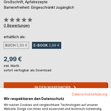
Großschrift, Apfelrezepte
Barrierefreiheit: Eingeschränkt zugänglich
Bewertung::
0%
0
Bewertungen
erhältlich als:
BUCH
5,99 €
E-BOOK
2,99 €
2,99 €
inkl. MwSt.
sofort verfügbar als Download
IN DEN WARENKORB
Datenschutzerklärung
Wir respektieren den Datenschutz
Auf die Merkliste
Wir nutzen Cookies und vergleichbare Technologien auf unserer
Titel bewerten
Website. Einige von ihnen sind essenziell und technisch notwendig.