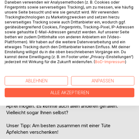
Daneben verwenden wir Analysemethoden (z. B. Cookies oder
Fingerprints sowie serverseitiges Tracking), um zu messen, wie häufig
unsere Seite besucht und wie sie genutzt wird. Wir verwenden
Trackingtechnologien zu Marketingzwecken und setzen hierzu
serverseitiges Tracking sowie auch Drittanbieter ein, wodurch ggf.
geräteübergreifend Cookies, Fingerprints, Tracking-Pixel, IP-Adressen
sowie gehashte E-Mail-Adressen genutzt werden. Auf unserer Seite
betten wir zudem Drittinhalte von anderen Anbietern ein (Video-
Plattformen). Wir haben auf die weitere Datenverarbeitung und ein
BESCHREIBUNG
etwaiges Tracking durch den Drittanbieter keinen Einfluss. Mit deiner
Einstellung willigst du in die oben beschriebenen Vorgänge ein. Du
kannst deine Einwilligung (z. B. im Footer unter „Privacy-Einstellungen“)
Neben einer Einzelgeschichte erzählt die Autorin aus ihrer
jederzeit mit Wirkung für die Zukunft widerrufen. (
BoD-Impressum
)
Kindheit (z.B. Opa kocht) oder von der Gegenwart (aus der
Sicht von Irmi).
Man kann sich wiederfinden, sich entspannen, schmunzeln,
ABLEHNEN
ANPASSEN
vielleicht ein Rezept ausprobieren und über die witzigen
Zeichnungen lächeln.
ALLE AKZEPTIEREN
Dieses Buch ist besonders geeignet für Menschen, die
Äpfel mögen. Es könnte auch allen anderen gefallen.
Vielleicht sogar Ihnen selbst?
Unser Tipp: Am besten zusammen mit einer Tüte
Äpfelchen verschenken!