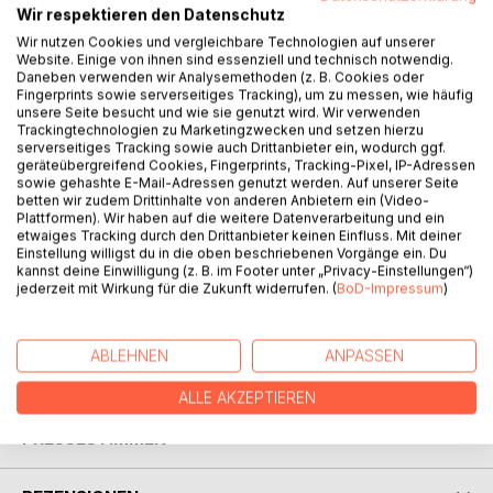
Wir respektieren den Datenschutz
Wir nutzen Cookies und vergleichbare Technologien auf unserer
Website. Einige von ihnen sind essenziell und technisch notwendig.
BESCHREIBUNG
Daneben verwenden wir Analysemethoden (z. B. Cookies oder
Fingerprints sowie serverseitiges Tracking), um zu messen, wie häufig
unsere Seite besucht und wie sie genutzt wird. Wir verwenden
In Aquae Calicis riecht die Freiheit nach Lavendelseife.
Trackingtechnologien zu Marketingzwecken und setzen hierzu
serverseitiges Tracking sowie auch Drittanbieter ein, wodurch ggf.
Aber ganz gleich, ob nun entflohene Gefangene die Stadt
geräteübergreifend Cookies, Fingerprints, Tracking-Pixel, IP-Adressen
unsicher machen, eine Richterin Geister sieht oder drei
sowie gehashte E-Mail-Adressen genutzt werden. Auf unserer Seite
nicht allzu Weise aus dem Abendland einer jungen Familie
betten wir zudem Drittinhalte von anderen Anbietern ein (Video-
Plattformen). Wir haben auf die weitere Datenverarbeitung und ein
einen Besuch abstatten: Mit Drachen und Walküren ist
etwaiges Tracking durch den Drittanbieter keinen Einfluss. Mit deiner
immer zu rechnen.
Einstellung willigst du in die oben beschriebenen Vorgänge ein. Du
kannst deine Einwilligung (z. B. im Footer unter „Privacy-Einstellungen“)
jederzeit mit Wirkung für die Zukunft widerrufen. (
BoD-Impressum
)
Zehn miteinander verflochtene Geschichten entführen in
eine verzauberte Welt.
ABLEHNEN
ANPASSEN
AUTOR/IN
ALLE AKZEPTIEREN
PRESSESTIMMEN