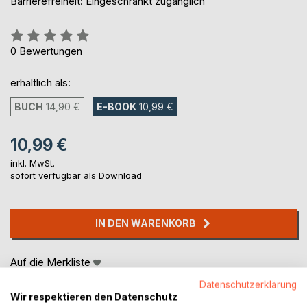
Barrierefreiheit: Eingeschränkt zugänglich
Bewertung::
0%
0
Bewertungen
erhältlich als:
BUCH
14,90 €
E-BOOK
10,99 €
10,99 €
inkl. MwSt.
sofort verfügbar als Download
IN DEN WARENKORB
Auf die Merkliste
Titel bewerten
Datenschutzerklärung
Wir respektieren den Datenschutz