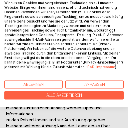
Wir nutzen Cookies und vergleichbare Technologien auf unserer
Website. Einige von ihnen sind essenziell und technisch notwendig.
Daneben verwenden wir Analysemethoden (z. B. Cookies oder
Fingerprints sowie serverseitiges Tracking), um zu messen, wie häufig
unsere Seite besucht und wie sie genutzt wird. Wir verwenden
Trackingtechnologien zu Marketingzwecken und setzen hierzu
serverseitiges Tracking sowie auch Drittanbieter ein, wodurch ggf.
BESCHREIBUNG
geräteübergreifend Cookies, Fingerprints, Tracking-Pixel, IP-Adressen
sowie gehashte E-Mail-Adressen genutzt werden. Auf unserer Seite
betten wir zudem Drittinhalte von anderen Anbietern ein (Video-
Im Mittelpunkt des Buches stehen 3 abenteuerliche
Plattformen). Wir haben auf die weitere Datenverarbeitung und ein
etwaiges Tracking durch den Drittanbieter keinen Einfluss. Mit deiner
Motorradreisen,
Einstellung willigst du in die oben beschriebenen Vorgänge ein. Du
die der Autor in den letzten Jahren nach Lappland
kannst deine Einwilligung (z. B. im Footer unter „Privacy-Einstellungen“)
unternommen
jederzeit mit Wirkung für die Zukunft widerrufen. (
BoD-Impressum
)
hat. Am Ende jeden Kapitels gibt es 10 Farbfotos.
Eine Karte zeigt die 3 Streckenverläufe nach und durch
Lappland:
ABLEHNEN
ANPASSEN
Durch Finnland und Norwegen, durch Norwegen zum
ALLE AKZEPTIEREN
Nordkapp,
durch Schweden bis zum Eismeer.
In einem ausführlichen Anhang werden Tipps und
Informationen
zu den Reisenländern und zur Ausrüstung gegeben.
In einem weiteren Anhang kann der Leser etwas über