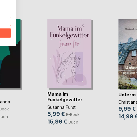
D
Mama im
Unterm
Funkelgewitter
panda
Christia
Susanna Fürst
9,99 €
Book
5,99 €
E-Book
14,99 
Buch
15,99 €
Buch