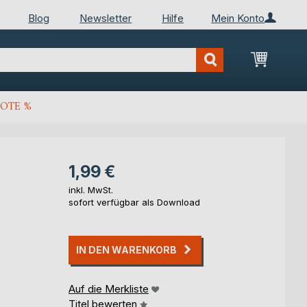
Blog
Newsletter
Hilfe
Mein Konto
Mein Wa
OTE %
1,99 €
inkl. MwSt.
sofort verfügbar als Download
IN DEN WARENKORB
Auf die Merkliste
Titel bewerten