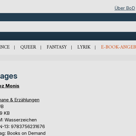
Über BoD
NCE
QUEER
FANTASY
LYRIK
E-BOOK-ANGEB
mages
oz Monis
ane & Erzählungen
UB
,9 KB
: Wasserzeichen
N-13: 9783756231676
lag: Books on Demand