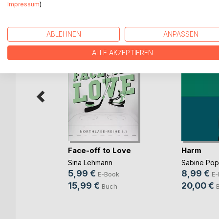
WEITERE TITEL BEI
Bo
Impressum
)
ABLEHNEN
ANPASSEN
ALLE AKZEPTIEREN
mme im
Face-off to Love
Harm
Sina Lehmann
Sabine Po
ok
5,99 €
8,99 €
E-Book
E-
h
15,99 €
20,00 €
Buch