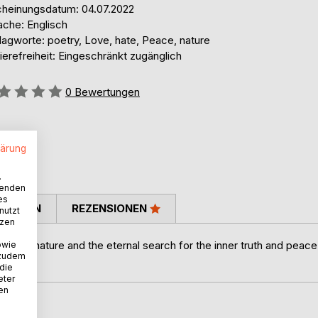
cheinungsdatum: 04.07.2022
ache: Englisch
lagworte: poetry, Love, hate, Peace, nature
ierefreiheit: Eingeschränkt zugänglich
ertung::
0
Bewertungen
lärung
.
wenden
es
TIMMEN
REZENSIONEN
nutzt
tzen
, hate, nature and the eternal search for the inner truth and peace
owie
 zudem
 die
eter
nen