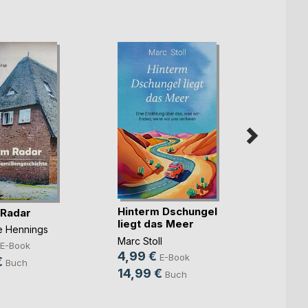
Hinterm Dschungel
Die ka
 Radar
liegt das Meer
Benjam
ne Hennings
Marc Stoll
7,99
E-Book
4,99 €
E-Book
10,9
€
Buch
14,99 €
Buch