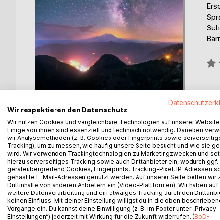
Ers
Spr
Sch
Barr
Bew
0%
Datenschutzerk
Wir respektieren den Datenschutz
Wir nutzen Cookies und vergleichbare Technologien auf unserer Website
Einige von ihnen sind essenziell und technisch notwendig. Daneben ver
wir Analysemethoden (z. B. Cookies oder Fingerprints sowie serverseitig
BESCHREIBUNG
AUTOR/IN
PRESSES
Tracking), um zu messen, wie häufig unsere Seite besucht und wie sie ge
wird. Wir verwenden Trackingtechnologien zu Marketingzwecken und se
hierzu serverseitiges Tracking sowie auch Drittanbieter ein, wodurch ggf.
A small collection of stories and poems about love
geräteübergreifend Cookies, Fingerprints, Tracking-Pixel, IP-Adressen s
gehashte E-Mail-Adressen genutzt werden. Auf unserer Seite betten wir
that we are all looking for.
Drittinhalte von anderen Anbietern ein (Video-Plattformen). Wir haben auf
weitere Datenverarbeitung und ein etwaiges Tracking durch den Drittanbi
keinen Einfluss. Mit deiner Einstellung willigst du in die oben beschriebe
Vorgänge ein. Du kannst deine Einwilligung (z. B. im Footer unter „Privacy-
Einstellungen“) jederzeit mit Wirkung für die Zukunft widerrufen. (
BoD-