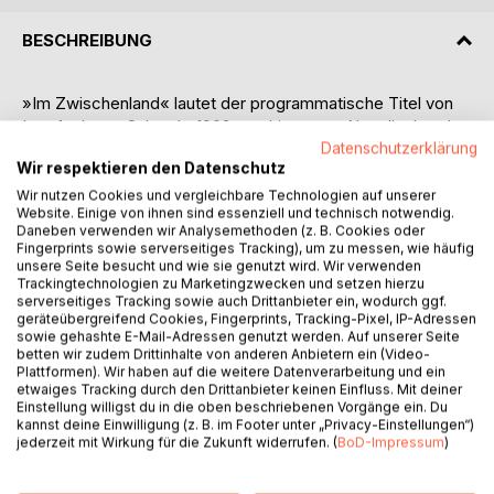
BESCHREIBUNG
»Im Zwischenland« lautet der programmatische Titel von
Lou Andreas-Salomés 1902 erschienenem Novellenband
mit »Fünf Geschichten aus dem Seelenleben
Datenschutzerklärung
Wir respektieren den Datenschutz
halbwüchsiger Mädchen«. Wie schon in ihrer Erzählung
»Ruth« von 1895, mit der der literarische Durchbruch
Wir nutzen Cookies und vergleichbare Technologien auf unserer
Website. Einige von ihnen sind essenziell und technisch notwendig.
gelang, gilt ihr Interesse der sensiblen Phase des
Daneben verwenden wir Analysemethoden (z. B. Cookies oder
Übergangs von der Kindheit zum Erwachsenwerden: ein
Fingerprints sowie serverseitiges Tracking), um zu messen, wie häufig
Thema, das in der Zeit um 1900 den Nerv eines breiten
unsere Seite besucht und wie sie genutzt wird. Wir verwenden
Trackingtechnologien zu Marketingzwecken und setzen hierzu
Publikums traf.
serverseitiges Tracking sowie auch Drittanbieter ein, wodurch ggf.
Musja, Ria, Lisa, Mascha, Dascha und Ljubow sind
geräteübergreifend Cookies, Fingerprints, Tracking-Pixel, IP-Adressen
Suchende ebensowie Törless, Tonio Kröger und andere
sowie gehashte E-Mail-Adressen genutzt werden. Auf unserer Seite
betten wir zudem Drittinhalte von anderen Anbietern ein (Video-
ihrer männlichen Pendants, die die literarische Moderne
Plattformen). Wir haben auf die weitere Datenverarbeitung und ein
kennt. Es ist vor allem die weibliche Sicht auf die
etwaiges Tracking durch den Drittanbieter keinen Einfluss. Mit deiner
Adoleszenz und die unter diesem Blickwinkel erörterten
Einstellung willigst du in die oben beschriebenen Vorgänge ein. Du
kannst deine Einwilligung (z. B. im Footer unter „Privacy-Einstellungen“)
psychologischen, poetologischen und
jederzeit mit Wirkung für die Zukunft widerrufen. (
BoD-Impressum
)
sprachphilosophischen Fragen, die das zeitgenössische
Publikum faszinierte und die noch heute den einzigartigen