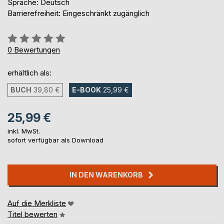
Sprache: Deutsch
Barrierefreiheit: Eingeschränkt zugänglich
Bewertung::
0%
0
Bewertungen
erhältlich als:
BUCH
39,80 €
E-BOOK
25,99 €
25,99 €
inkl. MwSt.
sofort verfügbar als Download
IN DEN WARENKORB
Auf die Merkliste
Titel bewerten