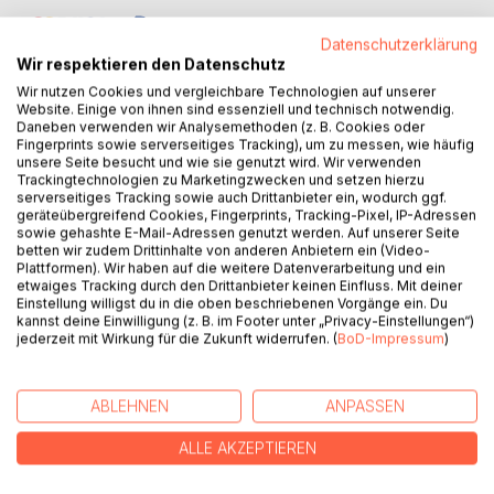
Datenschutzerklärung
Wir respektieren den Datenschutz
Wir nutzen Cookies und vergleichbare Technologien auf unserer
Website. Einige von ihnen sind essenziell und technisch notwendig.
Daneben verwenden wir Analysemethoden (z. B. Cookies oder
Fingerprints sowie serverseitiges Tracking), um zu messen, wie häufig
BESCHREIBUNG
unsere Seite besucht und wie sie genutzt wird. Wir verwenden
Trackingtechnologien zu Marketingzwecken und setzen hierzu
serverseitiges Tracking sowie auch Drittanbieter ein, wodurch ggf.
Im Zentrum: DER MENSCH. Mit dem praxis-orientierten
geräteübergreifend Cookies, Fingerprints, Tracking-Pixel, IP-Adressen
Buch für alle in der sozialen Arbeit Tätigen sollen
sowie gehashte E-Mail-Adressen genutzt werden. Auf unserer Seite
betten wir zudem Drittinhalte von anderen Anbietern ein (Video-
zusätzliche und frische Impulse gesetzt werden für jene
Plattformen). Wir haben auf die weitere Datenverarbeitung und ein
Menschen, die von der täglichen Praxis des Case-
etwaiges Tracking durch den Drittanbieter keinen Einfluss. Mit deiner
Managements profitieren sollen. Der Umgang mit diesem
Einstellung willigst du in die oben beschriebenen Vorgänge ein. Du
kannst deine Einwilligung (z. B. im Footer unter „Privacy-Einstellungen“)
fantastischen Instrument will gekonnt sein und hat als
jederzeit mit Wirkung für die Zukunft widerrufen. (
BoD-Impressum
)
unmittelbare Voraussetzung ein hohes Menschenbild
(abgeleitet vom Codes der DGCC), an dem sich die
tägliche Arbeit zu orientieren hat. Case-Management am
ABLEHNEN
ANPASSEN
Beispiel der Beschäftigungsorientierung will Einblicke
bieten, wie Fallmanagement im SGB II angewandt wird bzw.
ALLE AKZEPTIEREN
praktiziert werden könnte. Somit handelt es sich um eine
Hilfestellung in der täglichen Praxis von FallmanagerInnen