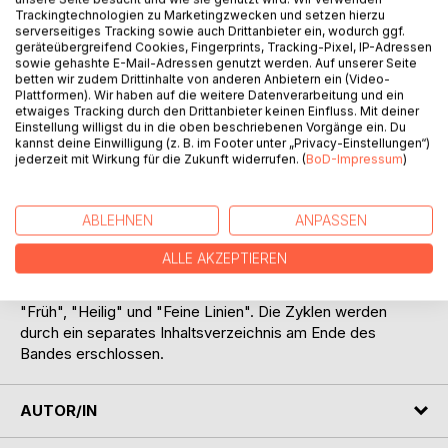
Trackingtechnologien zu Marketingzwecken und setzen hierzu
serverseitiges Tracking sowie auch Drittanbieter ein, wodurch ggf.
geräteübergreifend Cookies, Fingerprints, Tracking-Pixel, IP-Adressen
sowie gehashte E-Mail-Adressen genutzt werden. Auf unserer Seite
betten wir zudem Drittinhalte von anderen Anbietern ein (Video-
Plattformen). Wir haben auf die weitere Datenverarbeitung und ein
etwaiges Tracking durch den Drittanbieter keinen Einfluss. Mit deiner
BESCHREIBUNG
Einstellung willigst du in die oben beschriebenen Vorgänge ein. Du
kannst deine Einwilligung (z. B. im Footer unter „Privacy-Einstellungen“)
jederzeit mit Wirkung für die Zukunft widerrufen. (
BoD-Impressum
)
Der vierte Gedichtband von Marcellus M. Menke enthält
die gut vierhundert Gedichte aus der ersten Hälfte des
ABLEHNEN
ANPASSEN
Jahres 2017 in der Reihenfolge ihres Entstehens. Darin
enthalten die Zyklen "Verstrichen", "Geschriebene
ALLE AKZEPTIEREN
Moleküle", "Erschüttert", "Meditationen", "Dialog",
"Verloren", "Farbe", "Wirrung", "Fluss", "Meinem Vater",
"Früh", "Heilig" und "Feine Linien". Die Zyklen werden
durch ein separates Inhaltsverzeichnis am Ende des
Bandes erschlossen.
AUTOR/IN