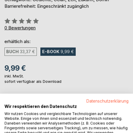
Barrierefreiheit: Eingeschränkt zugänglich
Bewertung::
0%
0
Bewertungen
erhältlich als:
BUCH
33,37 €
E-BOOK
9,99 €
9,99 €
inkl. MwSt.
sofort verfügbar als Download
Datenschutzerklärung
IN DEN WARENKORB
Wir respektieren den Datenschutz
Wir nutzen Cookies und vergleichbare Technologien auf unserer
Auf die Merkliste
Website. Einige von ihnen sind essenziell und technisch notwendig.
Daneben verwenden wir Analysemethoden (z. B. Cookies oder
Titel bewerten
Fingerprints sowie serverseitiges Tracking), um zu messen, wie häufig
unsere Seite besucht und wie sie genutzt wird. Wir verwenden