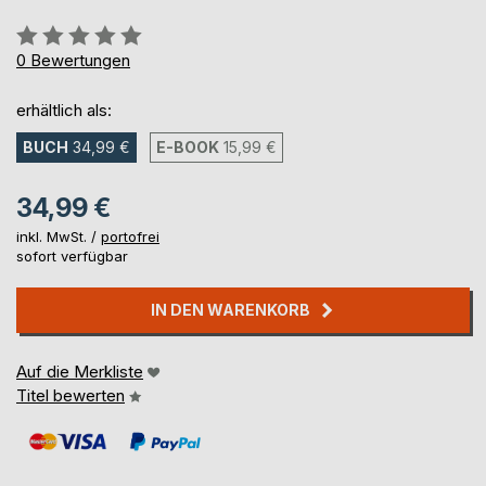
Bewertung::
0%
0
Bewertungen
erhältlich als:
BUCH
34,99 €
E-BOOK
15,99 €
34,99 €
inkl. MwSt. /
portofrei
sofort verfügbar
IN DEN WARENKORB
Auf die Merkliste
Titel bewerten