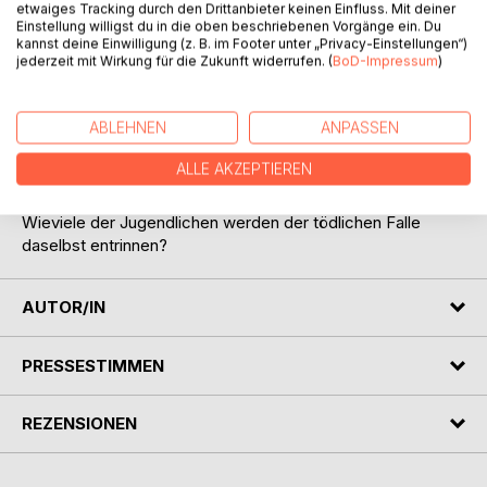
etwaiges Tracking durch den Drittanbieter keinen Einfluss. Mit deiner
hoffen, dort endlich mal so richtig sinnlos auf den Putz
Einstellung willigst du in die oben beschriebenen Vorgänge ein. Du
hauen zu können.
kannst deine Einwilligung (z. B. im Footer unter „Privacy-Einstellungen“)
Zwei jugendliche Menschen-Mädchen wollen einer
jederzeit mit Wirkung für die Zukunft widerrufen. (
BoD-Impressum
)
Freundin einen üblen Streich spielen, von dem sie noch
nicht ahnen, dass dieser tödlich ist. Doch kaum haben sie
ABLEHNEN
ANPASSEN
ihre Freundin in die verwunschene Burg eingesperrt, treffen
vier jugendliche Atavetas ein. Über die Bosheit der
ALLE AKZEPTIEREN
Menschen-Mädchen wenig amüsiert, nehmen die Atavetas
ihre menschliche Beute gleich mit in die Burg.
Wieviele der Jugendlichen werden der tödlichen Falle
daselbst entrinnen?
AUTOR/IN
PRESSESTIMMEN
REZENSIONEN