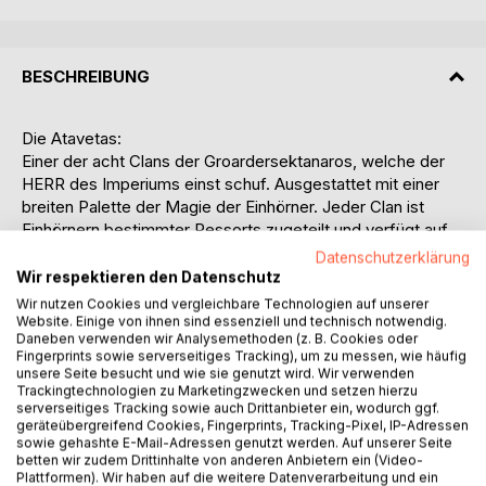
BESCHREIBUNG
Die Atavetas:
Einer der acht Clans der Groardersektanaros, welche der
HERR des Imperiums einst schuf. Ausgestattet mit einer
breiten Palette der Magie der Einhörner. Jeder Clan ist
Einhörnern bestimmter Ressorts zugeteilt und verfügt auf
diesem Bereich zusätzlich über besondere Fähigkeiten. Die
Datenschutzerklärung
Atavetas dienen den Schneehörnern.
Wir respektieren den Datenschutz
Vier jugendliche Atavetas, eine Priesterin und deren
Wir nutzen Cookies und vergleichbare Technologien auf unserer
Schwester, sowie zwei Prinzen eines renommierten
Website. Einige von ihnen sind essenziell und technisch notwendig.
Daneben verwenden wir Analysemethoden (z. B. Cookies oder
Kriegs-Tschaveds, haben es satt, immer nur Dinge zu tun,
Fingerprints sowie serverseitiges Tracking), um zu messen, wie häufig
die zu irgendeinem erbaulichen Zweck dienen. Egal wie
unsere Seite besucht und wie sie genutzt wird. Wir verwenden
fahrig und zerstörungswütig sie in ihrem Gutdünken
Trackingtechnologien zu Marketingzwecken und setzen hierzu
serverseitiges Tracking sowie auch Drittanbieter ein, wodurch ggf.
handeln, finden sie das Ergebnis ihres Tuns immer als
geräteübergreifend Cookies, Fingerprints, Tracking-Pixel, IP-Adressen
vollkommen gerecht und wahrhaftig. Die jungen Prinzen
sowie gehashte E-Mail-Adressen genutzt werden. Auf unserer Seite
machen eine alte, zum Teil verfallene Burg der Menschen
betten wir zudem Drittinhalte von anderen Anbietern ein (Video-
Plattformen). Wir haben auf die weitere Datenverarbeitung und ein
weit abseits jeglicher Zivilisation ausfindig, von der sie