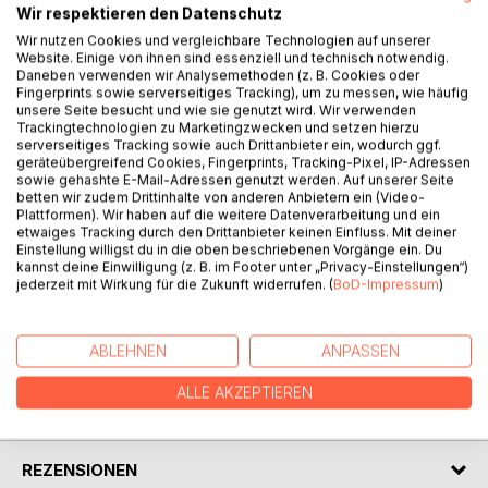
Wir respektieren den Datenschutz
etwa 80 Kilometern ein faszinierender Jakobsweg von
Fulda westwärts in das malerische Hungen mit seiner bis
Wir nutzen Cookies und vergleichbare Technologien auf unserer
Website. Einige von ihnen sind essenziell und technisch notwendig.
auf das Mittelalter zurückgehenden Kirche. Der Vogelsberg
Daneben verwenden wir Analysemethoden (z. B. Cookies oder
ist ein Gebirgszug vulkanischen Ursprungs und mit seiner
Fingerprints sowie serverseitiges Tracking), um zu messen, wie häufig
landschaftlichen Vielfalt und Unberührtheit ein Wander- und
unsere Seite besucht und wie sie genutzt wird. Wir verwenden
Trackingtechnologien zu Marketingzwecken und setzen hierzu
Pilgerparadies. Die gut markierte Route ist gewiss eine der
serverseitiges Tracking sowie auch Drittanbieter ein, wodurch ggf.
schönsten im Netz der deutschen Jakobswege. Das Buch
geräteübergreifend Cookies, Fingerprints, Tracking-Pixel, IP-Adressen
beschreibt diesen Weg, wobei auf die sakralen Stationen
sowie gehashte E-Mail-Adressen genutzt werden. Auf unserer Seite
betten wir zudem Drittinhalte von anderen Anbietern ein (Video-
besondere Akzente gesetzt werden. Im Anhang findet man
Plattformen). Wir haben auf die weitere Datenverarbeitung und ein
Informationen wie etwa zur Wegekarte, zu Unterkünften,
etwaiges Tracking durch den Drittanbieter keinen Einfluss. Mit deiner
Museen, Pfarrbüros und zu einigem mehr. Das Buch ist mit
Einstellung willigst du in die oben beschriebenen Vorgänge ein. Du
zahlreichen Farbfotos ausgestattet - aktualisierte und
kannst deine Einwilligung (z. B. im Footer unter „Privacy-Einstellungen“)
jederzeit mit Wirkung für die Zukunft widerrufen. (
BoD-Impressum
)
überarbeitete Auflage
ABLEHNEN
ANPASSEN
AUTOR/IN
ALLE AKZEPTIEREN
PRESSESTIMMEN
REZENSIONEN