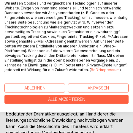
Wir nutzen Cookies und vergleichbare Technologien auf unserer
Website. Einige von ihnen sind essenziell und technisch notwendig.
Daneben verwenden wir Analysemethoden (z. B. Cookies oder
Fingerprints sowie serverseitiges Tracking), um zu messen, wie häufig
unsere Seite besucht und wie sie genutzt wird. Wir verwenden
Trackingtechnologien zu Marketingzwecken und setzen hierzu
serverseitiges Tracking sowie auch Drittanbieter ein, wodurch ggf.
geräteübergreifend Cookies, Fingerprints, Tracking-Pixel, IP-Adressen
BESCHREIBUNG
sowie gehashte E-Mail-Adressen genutzt werden. Auf unserer Seite
betten wir zudem Drittinhalte von anderen Anbietern ein (Video-
Plattformen). Wir haben auf die weitere Datenverarbeitung und ein
etwaiges Tracking durch den Drittanbieter keinen Einfluss. Mit deiner
Die griechischen Tragiker bilden nicht nur den Ursprung der
Einstellung willigst du in die oben beschriebenen Vorgänge ein. Du
abendländischen Dramatik, sondern sie definieren auch das
kannst deine Einwilligung (z. B. im Footer unter „Privacy-Einstellungen“)
Wesen der Gattung. Von ihrem Werk ausgehend versucht
jederzeit mit Wirkung für die Zukunft widerrufen. (
BoD-Impressum
)
der Autor, Kennzeichen der Tragik zu definieren und auf
Dramen der Neuzeit anzuwenden. Er verfolgt den
ABLEHNEN
ANPASSEN
geschichtlichen Prozess bis ins 20. Jahrhundert hinein,
wobei die Bearbeitungen und Modernisierungen antiker
ALLE AKZEPTIEREN
Mythen sein besonderes Interesse finden.
In verständlicher und lebendiger Sprache werden 49 Werke
bedeutender Dramatiker ausgelegt, an Hand derer die
literaturgeschichtliche Entwicklung nachvollzogen werden
kann. Auch die Geschichte des Theaters wird erklärt,
soweit sie für ein Verständnis notwendig ist.