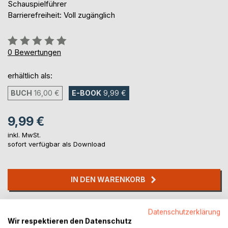
Schauspielführer
Barrierefreiheit: Voll zugänglich
Bewertung::
0%
0
Bewertungen
erhältlich als:
BUCH
16,00 €
E-BOOK
9,99 €
9,99 €
inkl. MwSt.
sofort verfügbar als Download
IN DEN WARENKORB
Auf die Merkliste
Datenschutzerklärung
Titel bewerten
Wir respektieren den Datenschutz