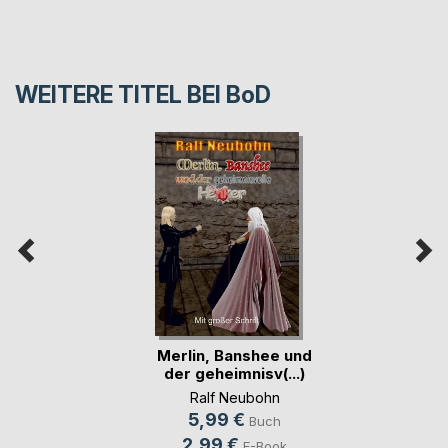
WEITERE TITEL BEI
BoD
Merlin, Banshee und
der geheimnisv(...)
Ralf Neubohn
5,99 €
Buch
2,99 €
E-Book