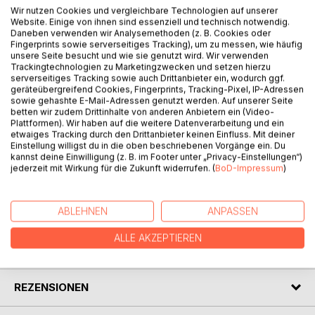
Wir nutzen Cookies und vergleichbare Technologien auf unserer
Website. Einige von ihnen sind essenziell und technisch notwendig.
Der Waiblinger Buchantiquar und Buchautor Ralf Neubohn
Daneben verwenden wir Analysemethoden (z. B. Cookies oder
berichtet in dem Buch "Im Tal der Autoren" in heiterer Form
Fingerprints sowie serverseitiges Tracking), um zu messen, wie häufig
von Lesungen, Bücher schreiben, dem neuen Literaturpreis
unsere Seite besucht und wie sie genutzt wird. Wir verwenden
Trackingtechnologien zu Marketingzwecken und setzen hierzu
Remstal und was sonst noch den Autorenalltag ausmacht.
serverseitiges Tracking sowie auch Drittanbieter ein, wodurch ggf.
Seine Kurzgeschichten über das Autorentum sind für
geräteübergreifend Cookies, Fingerprints, Tracking-Pixel, IP-Adressen
Autoren und Leser gleichermaßen unterhaltend.
sowie gehashte E-Mail-Adressen genutzt werden. Auf unserer Seite
Michael Kerawalla ergänzt das Buch mit seinen besten
betten wir zudem Drittinhalte von anderen Anbietern ein (Video-
Plattformen). Wir haben auf die weitere Datenverarbeitung und ein
Kurzgeschichten. Diese sind mal heiter, mal nachdenklich
etwaiges Tracking durch den Drittanbieter keinen Einfluss. Mit deiner
und behandeln in unterhaltender Form die verschiedensten
Einstellung willigst du in die oben beschriebenen Vorgänge ein. Du
Lebensbereiche.
kannst deine Einwilligung (z. B. im Footer unter „Privacy-Einstellungen“)
jederzeit mit Wirkung für die Zukunft widerrufen. (
BoD-Impressum
)
Insgesamt: Lesegenuss pur!
AUTOR/IN
ABLEHNEN
ANPASSEN
ALLE AKZEPTIEREN
PRESSESTIMMEN
REZENSIONEN