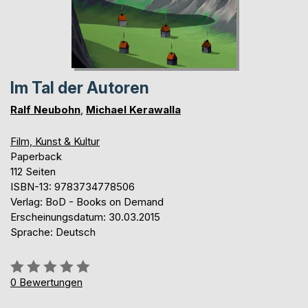
Im Tal der Autoren
Ralf Neubohn
,
Michael Kerawalla
Film, Kunst & Kultur
Paperback
112 Seiten
ISBN-13: 9783734778506
Verlag: BoD - Books on Demand
Erscheinungsdatum: 30.03.2015
Sprache: Deutsch
Bewertung::
0%
0
Bewertungen