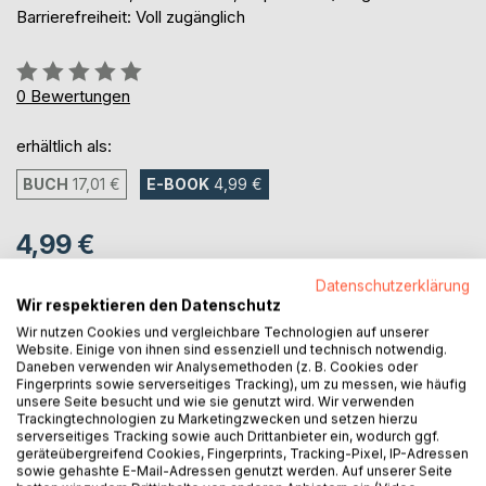
Barrierefreiheit: Voll zugänglich
Bewertung::
0%
0
Bewertungen
erhältlich als:
BUCH
17,01 €
E-BOOK
4,99 €
4,99 €
inkl. MwSt.
Datenschutzerklärung
sofort verfügbar als Download
Wir respektieren den Datenschutz
Wir nutzen Cookies und vergleichbare Technologien auf unserer
Website. Einige von ihnen sind essenziell und technisch notwendig.
Daneben verwenden wir Analysemethoden (z. B. Cookies oder
IN DEN WARENKORB
Fingerprints sowie serverseitiges Tracking), um zu messen, wie häufig
unsere Seite besucht und wie sie genutzt wird. Wir verwenden
Trackingtechnologien zu Marketingzwecken und setzen hierzu
Auf die Merkliste
serverseitiges Tracking sowie auch Drittanbieter ein, wodurch ggf.
Titel bewerten
geräteübergreifend Cookies, Fingerprints, Tracking-Pixel, IP-Adressen
sowie gehashte E-Mail-Adressen genutzt werden. Auf unserer Seite