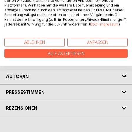
betten wir zudem Drittinhalte von anderen Anbietern ein (Video-
Plattformen). Wir haben auf die weitere Datenverarbeitung und ein
etwaiges Tracking durch den Drittanbieter keinen Einfluss. Mit deiner
Einstellung willigst du in die oben beschriebenen Vorgänge ein. Du
kannst deine Einwilligung (z. B. im Footer unter „Privacy-Einstellungen“)
jederzeit mit Wirkung für die Zukunft widerrufen. (
BoD-Impressum
)
BESCHREIBUNG
ABLEHNEN
ANPASSEN
Ein lieblich/melancholisches Buch über diesen unser aller
ALLE AKZEPTIEREN
einen Weltzauber!
AUTOR/IN
PRESSESTIMMEN
REZENSIONEN