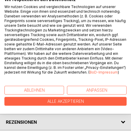
Wir nutzen Cookies und vergleichbare Technologien auf unserer
BESCHREIBUNG
Website. Einige von ihnen sind essenziell und technisch notwendig.
Daneben verwenden wir Analysemethoden (z. B. Cookies oder
Fingerprints sowie serverseitiges Tracking), um zu messen, wie häufig
Die Journalistin Rebecca Sattler erhält den Auftrag, ein
unsere Seite besucht und wie sie genutzt wird. Wir verwenden
Trackingtechnologien zu Marketingzwecken und setzen hierzu
Interview mit dem medienscheuen Schriftsteller Gerald
serverseitiges Tracking sowie auch Drittanbieter ein, wodurch ggf.
Piller zu führen.
geräteübergreifend Cookies, Fingerprints, Tracking-Pixel, IP-Adressen
Mit großer Skepsis macht sie sich an die Arbeit, nicht
sowie gehashte E-Mail-Adressen genutzt werden. Auf unserer Seite
betten wir zudem Drittinhalte von anderen Anbietern ein (Video-
ahnend, dass diese Begegnung ihr gesamtes Leben
Plattformen). Wir haben auf die weitere Datenverarbeitung und ein
verändern wird.
etwaiges Tracking durch den Drittanbieter keinen Einfluss. Mit deiner
Romantische Schauplätze, Treffen voller erotischer
Einstellung willigst du in die oben beschriebenen Vorgänge ein. Du
Leidenschaft und intellektuelle Herausforderungen werden
kannst deine Einwilligung (z. B. im Footer unter „Privacy-Einstellungen“)
jederzeit mit Wirkung für die Zukunft widerrufen. (
BoD-Impressum
)
prägend in dieser neuen Beziehung.
ABLEHNEN
ANPASSEN
AUTOR/IN
ALLE AKZEPTIEREN
PRESSESTIMMEN
REZENSIONEN