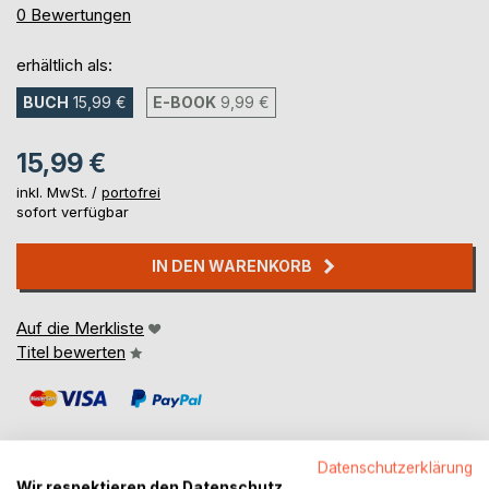
0%
0
Bewertungen
erhältlich als:
BUCH
15,99 €
E-BOOK
9,99 €
15,99 €
inkl. MwSt. /
portofrei
sofort verfügbar
IN DEN WARENKORB
Auf die Merkliste
Titel bewerten
Datenschutzerklärung
Wir respektieren den Datenschutz