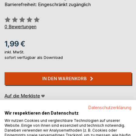
Barrierefreiheit: Eingeschränkt zugänglich
Bewertung::
0%
0
Bewertungen
1,99 €
inkl. MwSt.
sofort verfügbar als Download
IN DEN WARENKORB
Auf die Merkliste
Titel bewerten
Datenschutzerklärung
Wir respektieren den Datenschutz
Wir nutzen Cookies und vergleichbare Technologien auf unserer
Website. Einige von ihnen sind essenziell und technisch notwendig.
Daneben verwenden wir Analysemethoden (z. B. Cookies oder
Fingerprints sowie serverseitiges Tracking), um zu messen, wie häufig