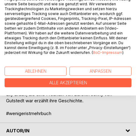
unsere Seite besucht und wie sie genutzt wird. Wir verwenden
Trackingtechnologien zu Marketingzwecken und setzen hierzu
BESCHREIBUNG
serverseitiges Tracking sowie auch Drittanbieter ein, wodurch ggf.
geräteübergreifend Cookies, Fingerprints, Tracking-Pixel, IP-Adressen
sowie gehashte E-Mail-Adressen genutzt werden. Auf unserer Seite
betten wir zudem Drittinhalte von anderen Anbietern ein (Video-
Jenny war die ältere von zwei unehelichen Töchtern von
Plattformen). Wir haben auf die weitere Datenverarbeitung und ein
Jérôme Bonaparte, König von Westphalen, und der Diana
etwaiges Tracking durch den Drittanbieter keinen Einfluss. Mit deiner
Rabe von Pappenheim,. Da Diana zu dieser Zeit noch mit
Einstellung willigst du in die oben beschriebenen Vorgänge ein. Du
kannst deine Einwilligung (z. B. im Footer unter „Privacy-Einstellungen“)
Wilhelm Maximilian Rabe von Pappenheim verheiratet war,
jederzeit mit Wirkung für die Zukunft widerrufen. (
BoD-Impressum
)
weist das GHdA Jenny als eheliches Kind des Freiherrn
Rabe von Pappenheim aus. Wilhelm Rabe von Pappenheim,
und damit auch seine Frau Diana, wurde am 30. November
ABLEHNEN
ANPASSEN
1811, knapp drei Monate nach der Geburt Jennys, von König
Jérôme in den westphälischen Grafenstand erhoben.
ALLE AKZEPTIEREN
Lily Braun, die eine Freundin von Baronin Jenny von
Gutstedt war erzählt ihre Geschichte.
#wenigeristmehrbuch
AUTOR/IN