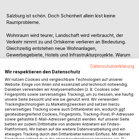
Salzburg ist schön. Doch Schönheit allein löst keine
Raumprobleme.
Wohnraum wird teurer, Landschaft wird verbraucht, der
Verkehr nimmt zu und Ortskerne verlieren an Bedeutung.
Gleichzeitig entstehen neue Wohnanlagen,
Gewerbegebiete, Hotels und Infrastrukturprojekte. Warum
führt permanentes Bauen dennoch so selten zu einer
Datenschutzerklärung
spürbaren Verbesserung?
Wir respektieren den Datenschutz
Wir nutzen Cookies und vergleichbare Technologien auf unserer
In seiner Streitschrift "Im Schatten der Schönheit"
Website. Einige von ihnen sind essenziell und technisch notwendig.
untersucht Tom Halwa die Krise der Raumplanung in
Daneben verwenden wir Analysemethoden (z. B. Cookies oder
Salzburg. Er beschreibt eine Region, die längst urban
Fingerprints sowie serverseitiges Tracking), um zu messen, wie häufig
unsere Seite besucht und wie sie genutzt wird. Wir verwenden
funktioniert, politisch und kulturell jedoch weiterhin an
Trackingtechnologien zu Marketingzwecken und setzen hierzu
dörflichen Idealbildern festhält. Tourismus, Bodenpreise,
serverseitiges Tracking sowie auch Drittanbieter ein, wodurch ggf.
Zersiedelung, Eigentumsinteressen und kommunale
geräteübergreifend Cookies, Fingerprints, Tracking-Pixel, IP-Adressen
sowie gehashte E-Mail-Adressen genutzt werden. Auf unserer Seite
Konkurrenz greifen ineinander und erschweren eine
betten wir zudem Drittinhalte von anderen Anbietern ein (Video-
gemeinsame räumliche Entwicklung.
Plattformen). Wir haben auf die weitere Datenverarbeitung und ein
etwaiges Tracking durch den Drittanbieter keinen Einfluss. Mit deiner