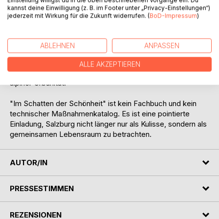
Das Buch hinterfragt die Vermarktung der alpinen Idylle,
Einstellung willigst du in die oben beschriebenen Vorgänge ein. Du
kannst deine Einwilligung (z. B. im Footer unter „Privacy-Einstellungen“)
den Umgang mit Boden, die Rolle des Denkmalschutzes,
jederzeit mit Wirkung für die Zukunft widerrufen. (
BoD-Impressum
)
die Folgen autoabhängiger Siedlungsstrukturen und die
Grenzen traditioneller Beteiligungsverfahren. Zugleich
entwickelt es Perspektiven für eine andere Raumordnung:
ABLEHNEN
ANPASSEN
Bestand vor Neubau, kompaktere Siedlungen, stärkere
Ortskerne, regionale Zusammenarbeit,
ALLE AKZEPTIEREN
gemeinwohlorientierte Bodenpolitik und eine neue Form
alpiner Urbanität.
"Im Schatten der Schönheit" ist kein Fachbuch und kein
technischer Maßnahmenkatalog. Es ist eine pointierte
Einladung, Salzburg nicht länger nur als Kulisse, sondern als
gemeinsamen Lebensraum zu betrachten.
AUTOR/IN
PRESSESTIMMEN
REZENSIONEN