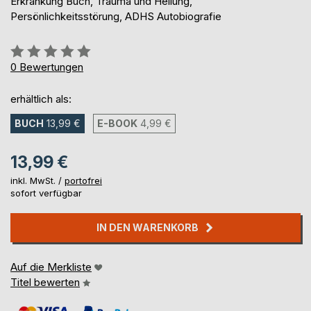
Erkrankung Buch, Trauma und Heilung,
Persönlichkeitsstörung, ADHS Autobiografie
Bewertung::
0%
0
Bewertungen
erhältlich als:
BUCH
13,99 €
E-BOOK
4,99 €
13,99 €
inkl. MwSt. /
portofrei
sofort verfügbar
IN DEN WARENKORB
Auf die Merkliste
Titel bewerten