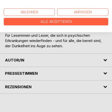
sondern zeigt, wie es sich anfühlt, ein Leben zu führen, das
nicht heilt, sondern getragen werden muss. Ehrlich,
ABLEHNEN
ANPASSEN
bildgewaltig und kompromisslos gibt dieses Buch Einblick
in eine Realität, die viele kennen, aber nur wenige in Worte
ALLE AKZEPTIEREN
fassen können.
Für Leserinnen und Leser, die sich in psychischen
Erkrankungen wiederfinden - und für alle, die bereit sind,
der Dunkelheit ins Auge zu sehen.
AUTOR/IN
PRESSESTIMMEN
REZENSIONEN