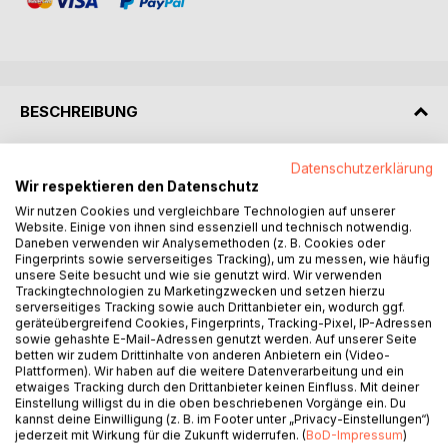
BESCHREIBUNG
Titel: Im Schatten der Gedanken - Mein Weg durch die
Datenschutzerklärung
Wir respektieren den Datenschutz
Dunkelheit
Untertitel: Eine autobiografische Reise durch Depression,
Wir nutzen Cookies und vergleichbare Technologien auf unserer
Website. Einige von ihnen sind essenziell und technisch notwendig.
Trauma und Dissozialität
Daneben verwenden wir Analysemethoden (z. B. Cookies oder
Fingerprints sowie serverseitiges Tracking), um zu messen, wie häufig
Beschreibung:
unsere Seite besucht und wie sie genutzt wird. Wir verwenden
Trackingtechnologien zu Marketingzwecken und setzen hierzu
Dieses Buch ist kein Ratgeber und kein Trostbuch. Es ist
serverseitiges Tracking sowie auch Drittanbieter ein, wodurch ggf.
ein schonungsloser Bericht aus der inneren Dunkelheit.
geräteübergreifend Cookies, Fingerprints, Tracking-Pixel, IP-Adressen
Kevin Zech beschreibt seinen Weg durch Depression,
sowie gehashte E-Mail-Adressen genutzt werden. Auf unserer Seite
betten wir zudem Drittinhalte von anderen Anbietern ein (Video-
ADHS, Trauma und eine dissoziale Persönlichkeitsstruktur -
Plattformen). Wir haben auf die weitere Datenverarbeitung und ein
vereint in einem Körper, der nach außen funktioniert, aber
etwaiges Tracking durch den Drittanbieter keinen Einfluss. Mit deiner
innerlich zerbricht.
Einstellung willigst du in die oben beschriebenen Vorgänge ein. Du
kannst deine Einwilligung (z. B. im Footer unter „Privacy-Einstellungen“)
jederzeit mit Wirkung für die Zukunft widerrufen. (
BoD-Impressum
)
"Im Schatten der Gedanken" seziert nicht nur Symptome,