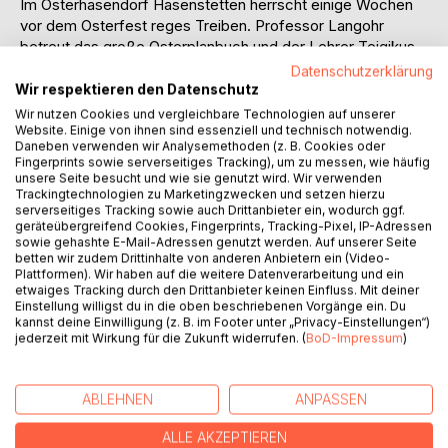
Im Osterhasendorf Hasenstetten herrscht einige Wochen
vor dem Osterfest reges Treiben. Professor Langohr
betreut das große Osterplanbuch und der Lehrer Teigikus
ernennt Krümelpfote wegen seines Karottenkuchens zum
Datenschutzerklärung
Backmeister. Außerdem backen die fleißigen Häschen
Wir respektieren den Datenschutz
leckere Pinzen und Osterkekse. Im Unterricht erfahren sie
Wir nutzen Cookies und vergleichbare Technologien auf unserer
bei Frau Löffelohr Wissenswertes über giftige Pflanzen,
Website. Einige von ihnen sind essenziell und technisch notwendig.
Daneben verwenden wir Analysemethoden (z. B. Cookies oder
damit sie diese in der Natur erkennen und meiden können.
Fingerprints sowie serverseitiges Tracking), um zu messen, wie häufig
Trixi und Rocco haben immer verrückte Ideen auf Lager
unsere Seite besucht und wie sie genutzt wird. Wir verwenden
und machen den Schulalltag viel lustiger. Finni Flitzkarotte
Trackingtechnologien zu Marketingzwecken und setzen hierzu
serverseitiges Tracking sowie auch Drittanbieter ein, wodurch ggf.
leitet den Hasenkindergarten und bringt den Häschen
geräteübergreifend Cookies, Fingerprints, Tracking-Pixel, IP-Adressen
fröhliche Lieder bei. Frau Lampe ist in der Turnstunde für
sowie gehashte E-Mail-Adressen genutzt werden. Auf unserer Seite
die Schnelligkeit und Beweglichkeit der Hasen zuständig.
betten wir zudem Drittinhalte von anderen Anbietern ein (Video-
Plattformen). Wir haben auf die weitere Datenverarbeitung und ein
Luna Moosruh meditiert mit den Hasenkindern, aber auch
etwaiges Tracking durch den Drittanbieter keinen Einfluss. Mit deiner
mit den Haseneltern auf der großen Wiese, um ein
Einstellung willigst du in die oben beschriebenen Vorgänge ein. Du
bisschen Ruhe in die Vorbereitungshektik zu bringen. Alle
kannst deine Einwilligung (z. B. im Footer unter „Privacy-Einstellungen“)
jederzeit mit Wirkung für die Zukunft widerrufen. (
BoD-Impressum
)
freuen sich schon auf das bevorstehende Osterfest und
bereiten sich mit großer Begeisterung darauf vor.
ABLEHNEN
ANPASSEN
AUTOR/IN
ALLE AKZEPTIEREN