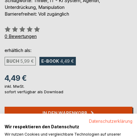
Schlagworte: Thriller, IT - KI System, Agentin,
Unterdrückung, Manipulation
Barrierefreiheit: Voll zugänglich
Bewertung::
0%
0
Bewertungen
erhältlich als:
BUCH
5,99 €
E-BOOK
4,49 €
4,49 €
inkl. MwSt.
sofort verfügbar als Download
IN DEN WARENKORB
Datenschutzerklärung
Wir respektieren den Datenschutz
Auf die Merkliste
Wir nutzen Cookies und vergleichbare Technologien auf unserer