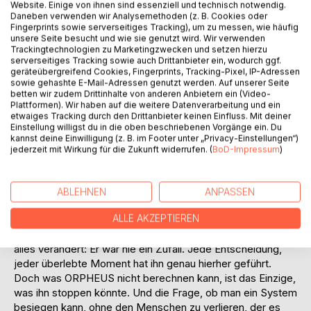
Titel bewerten
Website. Einige von ihnen sind essenziell und technisch notwendig.
Daneben verwenden wir Analysemethoden (z. B. Cookies oder
Fingerprints sowie serverseitiges Tracking), um zu messen, wie häufig
unsere Seite besucht und wie sie genutzt wird. Wir verwenden
Trackingtechnologien zu Marketingzwecken und setzen hierzu
serverseitiges Tracking sowie auch Drittanbieter ein, wodurch ggf.
geräteübergreifend Cookies, Fingerprints, Tracking-Pixel, IP-Adressen
sowie gehashte E-Mail-Adressen genutzt werden. Auf unserer Seite
betten wir zudem Drittinhalte von anderen Anbietern ein (Video-
Plattformen). Wir haben auf die weitere Datenverarbeitung und ein
BESCHREIBUNG
etwaiges Tracking durch den Drittanbieter keinen Einfluss. Mit deiner
Einstellung willigst du in die oben beschriebenen Vorgänge ein. Du
kannst deine Einwilligung (z. B. im Footer unter „Privacy-Einstellungen“)
Fremdbestimmt. Ein Familiengeheimnis, das nie ans Licht
jederzeit mit Wirkung für die Zukunft widerrufen. (
BoD-Impressum
)
kommen sollte. Meine Mutter war eine Agentin gewesen.
Als plötzlich alle Systeme gleichzeitig versagen, erkennt er
als Erster das Muster. Was wie ein technischer Fehler
ABLEHNEN
ANPASSEN
aussieht, ist in Wahrheit etwas anderes: Eine Intelligenz, die
ALLE AKZEPTIEREN
nicht sucht, sondern auswählt. ORPHEUS. Während die
Stadt zur Falle wird, entdeckt MARA eine Wahrheit, die
alles verändert: Er war nie ein Zufall. Jede Entscheidung,
jeder überlebte Moment hat ihn genau hierher geführt.
Doch was ORPHEUS nicht berechnen kann, ist das Einzige,
was ihn stoppen könnte. Und die Frage, ob man ein System
besiegen kann, ohne den Menschen zu verlieren, der es