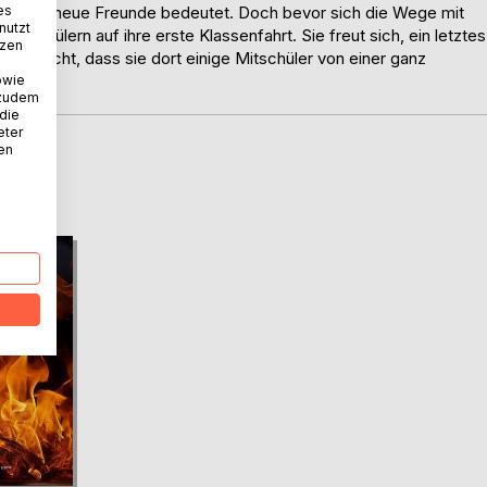
es
chule und neue Freunde bedeutet. Doch bevor sich die Wege mit
nutzt
n Mitschülern auf ihre erste Klassenfahrt. Sie freut sich, ein letztes
tzen
a ahnt nicht, dass sie dort einige Mitschüler von einer ganz
owie
 zudem
 die
eter
nen
D