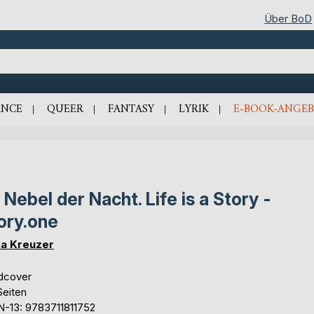
Über BoD
NCE
QUEER
FANTASY
LYRIK
E-BOOK-ANGEB
 Nebel der Nacht. Life is a Story -
ory.one
ka Kreuzer
dcover
Seiten
N-13: 9783711811752