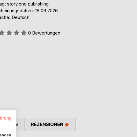
ag: story.one publishing
cheinungsdatum: 18.06.2026
ache: Deutsch
ertung::
0
Bewertungen
lärung
TIMMEN
REZENSIONEN
.
wenden