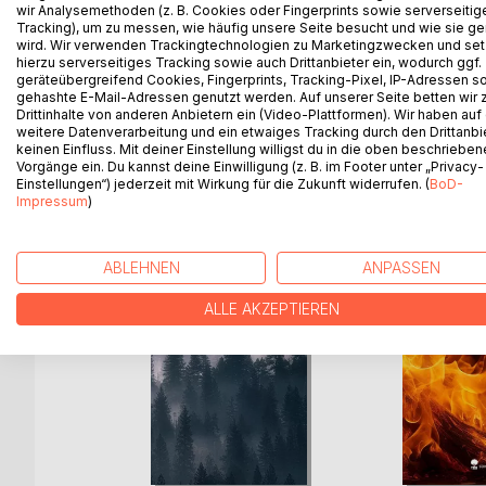
wir Analysemethoden (z. B. Cookies oder Fingerprints sowie serverseitig
Julia wird bald in die 5. Klasse, was eine neue S
Tracking), um zu messen, wie häufig unsere Seite besucht und wie sie ge
ihren alten Freunden trennen, darf Julia mit all ihre
wird. Wir verwenden Trackingtechnologien zu Marketingzwecken und se
Mal so viel Zeit mit ihnen zu verbringen. Doch Juli
hierzu serverseitiges Tracking sowie auch Drittanbieter ein, wodurch ggf.
anderen Seite kennenlernen wird.
geräteübergreifend Cookies, Fingerprints, Tracking-Pixel, IP-Adressen s
gehashte E-Mail-Adressen genutzt werden. Auf unserer Seite betten wir
Drittinhalte von anderen Anbietern ein (Video-Plattformen). Wir haben auf
weitere Datenverarbeitung und ein etwaiges Tracking durch den Drittanbi
keinen Einfluss. Mit deiner Einstellung willigst du in die oben beschriebe
Vorgänge ein. Du kannst deine Einwilligung (z. B. im Footer unter „Privacy-
WEITERE TITEL BEI
Bo
Einstellungen“) jederzeit mit Wirkung für die Zukunft widerrufen. (
BoD-
Impressum
)
ABLEHNEN
ANPASSEN
ALLE AKZEPTIEREN