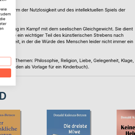
beinturm der Nutzlosigkeit und des intellektuellen Spiels der
owie
 zudem
 die
eter
s Werkzeug im Kampf mit dem seelischen Gleichgewicht. Sie dient
nen
n ist sie ein wichtiger Teil des künstlerischen Strebens nach
ner Zeit, in der die Würde des Menschen leider nicht immer ein
genden Themen: Philosophie, Religion, Liebe, Gelegenheit, Klage,
 (Episoden als Vorlage für ein Kinderbuch).
D