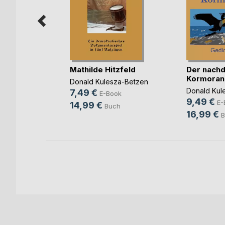
RVOLL
Mathilde Hitzfeld
Der nachd
 bitte!
Kormoran
Donald Kulesza-Betzen
Donald Kul
7,49 €
E-Book
9,49 €
ok
E-
14,99 €
Buch
16,99 €
ch
B