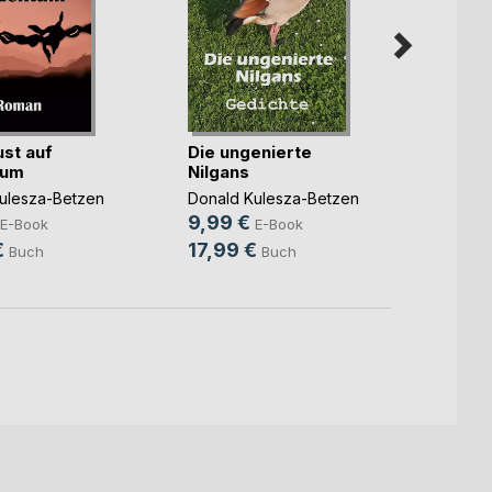
ust auf
Die ungenierte
Der h
tum
Nilgans
Geier
ulesza-Betzen
Donald Kulesza-Betzen
Donald
9,99 €
8,99
E-Book
E-Book
€
17,99 €
15,9
Buch
Buch