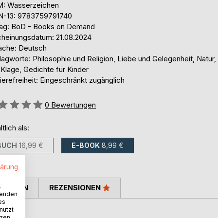
: Wasserzeichen
N-13: 9783759791740
lag: BoD - Books on Demand
cheinungsdatum: 21.08.2024
ache: Deutsch
agworte: Philosophie und Religion, Liebe und Gelegenheit, Natur, 
Klage, Gedichte für Kinder
ierefreiheit: Eingeschränkt zugänglich
ertung::
0
Bewertungen
ltlich als:
BUCH
16,99 €
E-BOOK
8,99 €
lärung
.
TIMMEN
REZENSIONEN
wenden
es
nutzt
art.
tzen