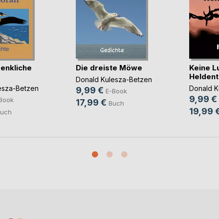
enkliche
Die dreiste Möwe
Keine L
Helden
Donald Kulesza-Betzen
esza-Betzen
Donald K
9,99 €
E-Book
9,99 €
Book
17,99 €
Buch
19,99 
uch