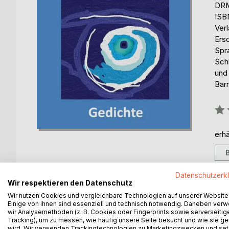
DRM
ISB
Ver
Ers
Spr
Schl
und 
Barr
Bew
0%
erhä
Datenschutzerk
Wir respektieren den Datenschutz
Wir nutzen Cookies und vergleichbare Technologien auf unserer Website
BESCHREIBUNG
AUTOR/IN
PRESSES
Einige von ihnen sind essenziell und technisch notwendig. Daneben ver
wir Analysemethoden (z. B. Cookies oder Fingerprints sowie serverseitig
Tracking), um zu messen, wie häufig unsere Seite besucht und wie sie ge
Poesie ist kein Süßholzraspeln, nicht L' Art pour l' 
wird. Wir verwenden Trackingtechnologien zu Marketingzwecken und se