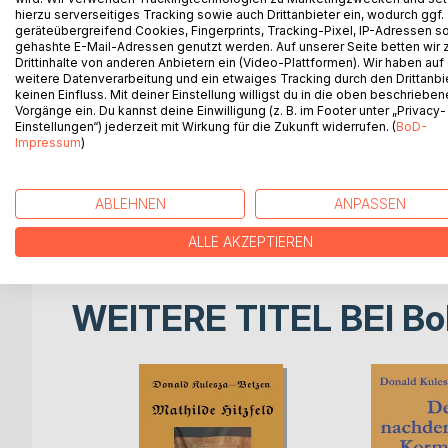
hierzu serverseitiges Tracking sowie auch Drittanbieter ein, wodurch ggf.
Poesie ist nicht verbannt in den abgehobenen Elfen
geräteübergreifend Cookies, Fingerprints, Tracking-Pixel, IP-Adressen s
gehashte E-Mail-Adressen genutzt werden. Auf unserer Seite betten wir
Sprache, der Gedanken und Gefühle.
Drittinhalte von anderen Anbietern ein (Video-Plattformen). Wir haben auf
weitere Datenverarbeitung und ein etwaiges Tracking durch den Drittanbi
Poesie gehört in den Alltag. Sie ist ein mächtige
keinen Einfluss. Mit deiner Einstellung willigst du in die oben beschriebe
Vorgänge ein. Du kannst deine Einwilligung (z. B. im Footer unter „Privacy-
der Reinheit geistiger Auseinandersetzung. Insofer
Einstellungen“) jederzeit mit Wirkung für die Zukunft widerrufen. (
BoD-
edlerem Menschentum, nach wahrer Humanität in ei
Impressum
)
zentrales Anliegen ist.
Der vorliegende Band enthält Gedichte zu den fol
ABLEHNEN
ANPASSEN
Natur, Politik und Spitzmäuschen Trixies Abenteuer
ALLE AKZEPTIEREN
WEITERE TITEL BEI
Bo