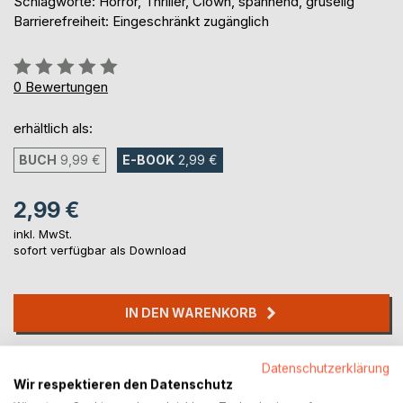
Schlagworte: Horror, Thriller, Clown, spannend, gruselig
Barrierefreiheit: Eingeschränkt zugänglich
Bewertung::
0%
0
Bewertungen
erhältlich als:
BUCH
9,99 €
E-BOOK
2,99 €
2,99 €
inkl. MwSt.
sofort verfügbar als Download
IN DEN WARENKORB
Auf die Merkliste
Datenschutzerklärung
Titel bewerten
Wir respektieren den Datenschutz