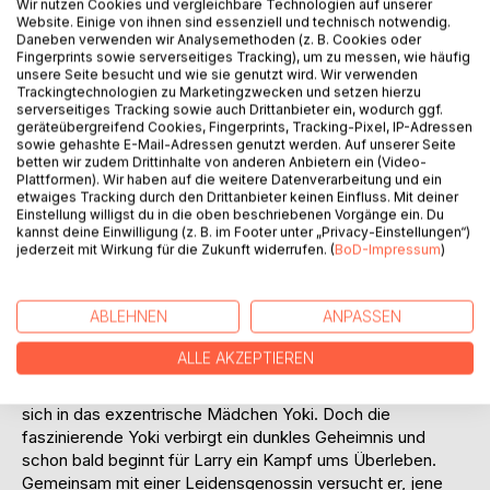
Wir nutzen Cookies und vergleichbare Technologien auf unserer
Website. Einige von ihnen sind essenziell und technisch notwendig.
Daneben verwenden wir Analysemethoden (z. B. Cookies oder
Fingerprints sowie serverseitiges Tracking), um zu messen, wie häufig
unsere Seite besucht und wie sie genutzt wird. Wir verwenden
Trackingtechnologien zu Marketingzwecken und setzen hierzu
serverseitiges Tracking sowie auch Drittanbieter ein, wodurch ggf.
geräteübergreifend Cookies, Fingerprints, Tracking-Pixel, IP-Adressen
BESCHREIBUNG
sowie gehashte E-Mail-Adressen genutzt werden. Auf unserer Seite
betten wir zudem Drittinhalte von anderen Anbietern ein (Video-
Plattformen). Wir haben auf die weitere Datenverarbeitung und ein
etwaiges Tracking durch den Drittanbieter keinen Einfluss. Mit deiner
Die Flucht vor dem gewalttätigen Vater
Einstellung willigst du in die oben beschriebenen Vorgänge ein. Du
Die erste große Liebe
kannst deine Einwilligung (z. B. im Footer unter „Privacy-Einstellungen“)
jederzeit mit Wirkung für die Zukunft widerrufen. (
BoD-Impressum
)
Das Böse, das dich verschlingt ... mit Haut und Haaren
Jahrelang hat Larry unter seinem gewalttätigen Vater
ABLEHNEN
ANPASSEN
gelitten. Als auch noch seine Mutter stirbt, beschließt er zu
fliehen. Mit seinem Schulabschluss in der Tasche büxt er
ALLE AKZEPTIEREN
nach Mannheim aus, um ein neues Leben zu beginnen. Dort
fängt er ein Studium an, findet neue Freunde und verliebt
sich in das exzentrische Mädchen Yoki. Doch die
faszinierende Yoki verbirgt ein dunkles Geheimnis und
schon bald beginnt für Larry ein Kampf ums Überleben.
Gemeinsam mit einer Leidensgenossin versucht er, jene