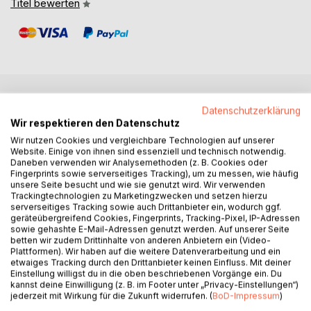
Titel bewerten
BESCHREIBUNG
Datenschutzerklärung
Wir respektieren den Datenschutz
Wir nutzen Cookies und vergleichbare Technologien auf unserer
Ein Roman über Heilung, Bewusstsein und das Geheimnis
Website. Einige von ihnen sind essenziell und technisch notwendig.
Daneben verwenden wir Analysemethoden (z. B. Cookies oder
des Dazwischen
Fingerprints sowie serverseitiges Tracking), um zu messen, wie häufig
Was geschieht, wenn Krankheit nicht als Fehler, sondern als
unsere Seite besucht und wie sie genutzt wird. Wir verwenden
Sprache verstanden wird ?
Trackingtechnologien zu Marketingzwecken und setzen hierzu
Wenn Heilung nicht im Besiegen liegt, sondern im Erinnern ?
serverseitiges Tracking sowie auch Drittanbieter ein, wodurch ggf.
geräteübergreifend Cookies, Fingerprints, Tracking-Pixel, IP-Adressen
Und wenn Leben und Tod keine Gegensätze sind, sondern
sowie gehashte E-Mail-Adressen genutzt werden. Auf unserer Seite
aufeinander antworten ?
betten wir zudem Drittinhalte von anderen Anbietern ein (Video-
In dieser bildgewaltigen, poetischen Erzählung begleitet
Plattformen). Wir haben auf die weitere Datenverarbeitung und ein
etwaiges Tracking durch den Drittanbieter keinen Einfluss. Mit deiner
der Leser Tsering, einen jungen Lernenden in einem
Einstellung willigst du in die oben beschriebenen Vorgänge ein. Du
abgelegenen Dorf im Hochland, auf einem Weg, der weit
kannst deine Einwilligung (z. B. im Footer unter „Privacy-Einstellungen“)
über Medizin hinausführt. An der Seite eines
jederzeit mit Wirkung für die Zukunft widerrufen. (
BoD-Impressum
)
geheimnisvollen Fremden, der sich als Verkörperung des