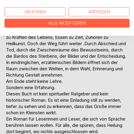
MedizinBuddha erweist,lernt er, den Körper als Landschaft
zu lesen, den Puls als Geschichte zu hören und das Leiden
ABLEHNEN
ANPASSEN
als Teil eines größeren Gleichgewichts zu begreifen.
ALLE AKZEPTIEREN
Der Roman entfaltet in lebendigen Episoden die Weisheit
der tibetischen Medizin. Wind, Galle und Schleim werden
zu Kräften des Lebens, Essen zu Zeit, Zuhören zu
Heilkunst. Doch der Weg führt weiter .Durch Abschied und
Tod, durch die Zwischenräume des Bewusstseins, durch
die Bardos des Sterbens, der Bilder und der Entscheidung.
In eindringlichen, erzählerischen Bildern öffnet sich der
Raum zwischen den Welten, in dem Wahl, Erinnerung und
Richtung Gestalt annehmen.
Am Ende steht keine Lehre.
Sondern eine Erfahrung.
Dieses Buch ist kein spiritueller Ratgeber und kein
historischer Roman. Es ist eine Einladung still zu werden,
tiefer zu sehen und zu erkennen, dass das Große immer
schon im Kleinsten wirkt.
Ein Roman für Leserinnen und Leser, die sich von Sprache
berühren lassen wollen. Für alle, die spüren, dass Heilung
dort beginnt, wo nichts ausgeschlossen wird.