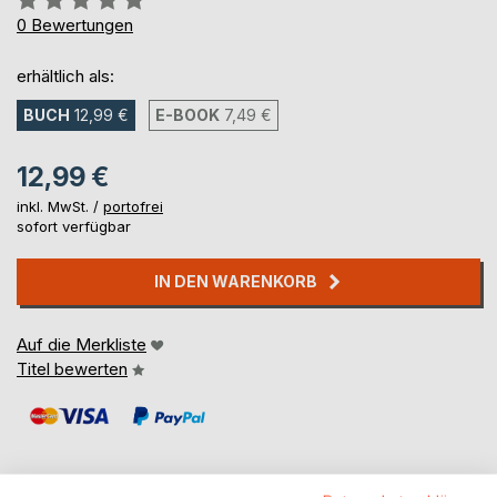
0%
0
Bewertungen
erhältlich als:
BUCH
12,99 €
E-BOOK
7,49 €
12,99 €
inkl. MwSt. /
portofrei
sofort verfügbar
IN DEN WARENKORB
Auf die Merkliste
Titel bewerten