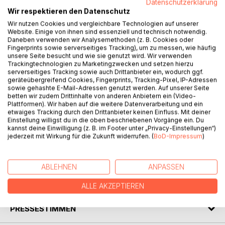
Datenschutzerklärung
Wir respektieren den Datenschutz
BESCHREIBUNG
Wir nutzen Cookies und vergleichbare Technologien auf unserer
Website. Einige von ihnen sind essenziell und technisch notwendig.
Daneben verwenden wir Analysemethoden (z. B. Cookies oder
Meine Geschichte findet ihren Anfang in der Zeit des
Fingerprints sowie serverseitiges Tracking), um zu messen, wie häufig
unsere Seite besucht und wie sie genutzt wird. Wir verwenden
zweiten Weltkrieges. Bereits als Kind durfte ich erfahren,
Trackingtechnologien zu Marketingzwecken und setzen hierzu
was es bedeutet, in ständiger Angst zu leben, meine
serverseitiges Tracking sowie auch Drittanbieter ein, wodurch ggf.
liebsten Menschen zu verlieren und Verantwortung für
geräteübergreifend Cookies, Fingerprints, Tracking-Pixel, IP-Adressen
sowie gehashte E-Mail-Adressen genutzt werden. Auf unserer Seite
meine kleine Schwester zu übernehmen. Es gab Zeiten, da
betten wir zudem Drittinhalte von anderen Anbietern ein (Video-
wusste ich nicht wie ich weiterleben soll und was ich tun
Plattformen). Wir haben auf die weitere Datenverarbeitung und ein
soll, um uns vor Hunger, den Tod oder sonstigen
etwaiges Tracking durch den Drittanbieter keinen Einfluss. Mit deiner
Einstellung willigst du in die oben beschriebenen Vorgänge ein. Du
beängstigenden Situationen zu schützen. Doch meine
kannst deine Einwilligung (z. B. im Footer unter „Privacy-Einstellungen“)
Hoffnung auf bessere Zeiten hat mich immer geleitet,
jederzeit mit Wirkung für die Zukunft widerrufen. (
BoD-Impressum
)
durch die Tiefs und Hochs - eigentlich durch das ganze
Leben...
ABLEHNEN
ANPASSEN
AUTOR/IN
ALLE AKZEPTIEREN
PRESSESTIMMEN