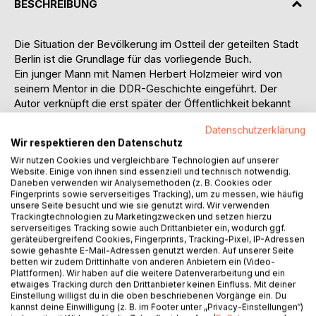
BESCHREIBUNG
Die Situation der Bevölkerung im Ostteil der geteilten Stadt
Berlin ist die Grundlage für das vorliegende Buch.
Ein junger Mann mit Namen Herbert Holzmeier wird von
seinem Mentor in die DDR-Geschichte eingeführt. Der
Autor verknüpft die erst später der Öffentlichkeit bekannt
gewordenen Dokumente mit dem Leben des jungen
Datenschutzerklärung
Mannes. Seine Erfahrungen reichen über die jungen
Wir respektieren den Datenschutz
Pioniere, Jugendweihe und FDJ bis zur Staatssicherheit
Wir nutzen Cookies und vergleichbare Technologien auf unserer
und lassen den Leser teilhaben an seinem Leben.
Website. Einige von ihnen sind essenziell und technisch notwendig.
In der Stunde Null stehen Walter Ulbricht und seine
Daneben verwenden wir Analysemethoden (z. B. Cookies oder
Genossen bereit für den Neuanfang. Sie sind in der
Fingerprints sowie serverseitiges Tracking), um zu messen, wie häufig
unsere Seite besucht und wie sie genutzt wird. Wir verwenden
Sowjetunion auf ihren Einsatz vorbereitet worden und
Trackingtechnologien zu Marketingzwecken und setzen hierzu
haben von Stalin die entsprechenden Befehle. Sie
serverseitiges Tracking sowie auch Drittanbieter ein, wodurch ggf.
beginnen mit der Suche nach unbelasteten Bürgern und
geräteübergreifend Cookies, Fingerprints, Tracking-Pixel, IP-Adressen
dem Aufbau einer Verwaltung.
sowie gehashte E-Mail-Adressen genutzt werden. Auf unserer Seite
betten wir zudem Drittinhalte von anderen Anbietern ein (Video-
Nach Stalins Ableben betritt Chruschtschow als neuer
Plattformen). Wir haben auf die weitere Datenverarbeitung und ein
Ministerpräsident der Sowjetunion die politische Bühne.
etwaiges Tracking durch den Drittanbieter keinen Einfluss. Mit deiner
Seine Gespräche mit dem US amerikanischen Präsidenten
Einstellung willigst du in die oben beschriebenen Vorgänge ein. Du
kannst deine Einwilligung (z. B. im Footer unter „Privacy-Einstellungen“)
Kennedy sind brisant und der Nachwelt erhalten.