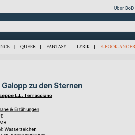
Über BoD
NCE
QUEER
FANTASY
LYRIK
E-BOOK-ANGEB
 Galopp zu den Sternen
seppe L.L. Terracciano
ane & Erzählungen
UB
 MB
: Wasserzeichen