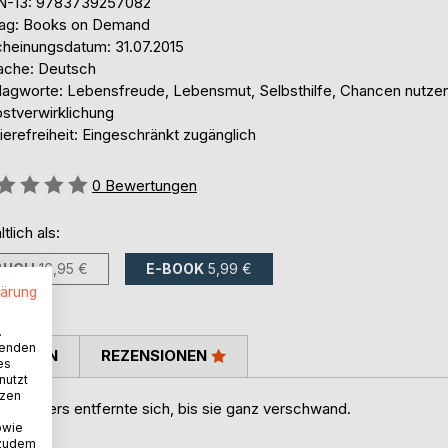
N-13: 9783739257082
lag: Books on Demand
cheinungsdatum: 31.07.2015
ache: Deutsch
lagworte: Lebensfreude, Lebensmut, Selbsthilfe, Chancen nutzen
bstverwirklichung
ierefreiheit: Eingeschränkt zugänglich
ertung::
0
Bewertungen
ltlich als:
BUCH
16,95 €
E-BOOK
5,99 €
lärung
.
wenden
TIMMEN
REZENSIONEN
es
nutzt
tzen
es Vaters entfernte sich, bis sie ganz verschwand.
nen.
owie
 zudem