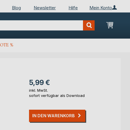
Blog
Newsletter
Hilfe
Mein Konto
Mein Wa
OTE %
5,99 €
inkl. MwSt.
sofort verfügbar als Download
IN DEN WARENKORB