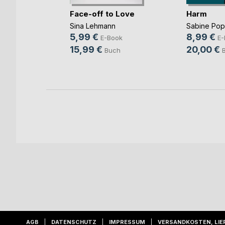
mme im
Face-off to Love
Harm
Sina Lehmann
Sabine Po
ok
5,99 €
8,99 €
E-Book
E-
h
15,99 €
20,00 €
Buch
AGB
DATENSCHUTZ
IMPRESSUM
VERSANDKOSTEN, LIE