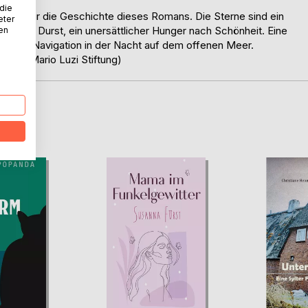
 die
nicht nur die Geschichte dieses Romans. Die Sterne sind ein
eter
tillbarer Durst, ein unersättlicher Hunger nach Schönheit. Eine
nen
wie die Navigation in der Nacht auf dem offenen Meer.
 der Mario Luzi Stiftung)
D