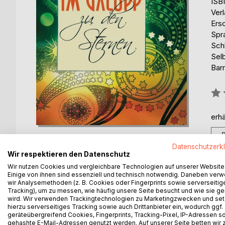
ISB
Ver
Ers
Spr
Sch
Sel
Barr
Bew
0%
erhä
Datenschutzerk
Wir respektieren den Datenschutz
Wir nutzen Cookies und vergleichbare Technologien auf unserer Website
Einige von ihnen sind essenziell und technisch notwendig. Daneben ver
BESCHREIBUNG
AUTOR/IN
PRESSES
wir Analysemethoden (z. B. Cookies oder Fingerprints sowie serverseitig
Tracking), um zu messen, wie häufig unsere Seite besucht und wie sie ge
wird. Wir verwenden Trackingtechnologien zu Marketingzwecken und se
Der Zug setzte sich in Bewegung. Die Gestalt mein
hierzu serverseitiges Tracking sowie auch Drittanbieter ein, wodurch ggf.
Ich hatte die längste Reise meines Lebens begon
geräteübergreifend Cookies, Fingerprints, Tracking-Pixel, IP-Adressen s
gehashte E-Mail-Adressen genutzt werden. Auf unserer Seite betten wir