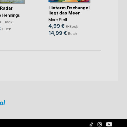
Hinterm Dschungel
Die ka
 Radar
liegt das Meer
Benjam
ne Hennings
Marc Stoll
7,99
E-Book
4,99 €
E-Book
10,9
€
Buch
14,99 €
Buch