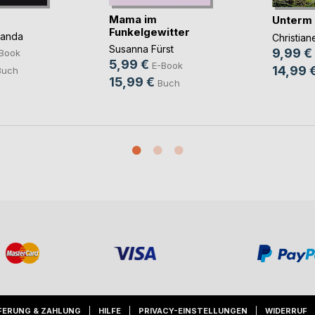
Mama im
Unterm
Funkelgewitter
panda
Christia
Susanna Fürst
9,99 €
Book
5,99 €
E-Book
14,99 
Buch
15,99 €
Buch
FERUNG & ZAHLUNG
HILFE
PRIVACY-EINSTELLUNGEN
WIDERRUF