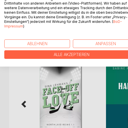
Drittinhalte von anderen Anbietern ein (Video-Plattformen). Wir haben auf
Die Geschichte von Guiseppe L.L. Terracciano ist 
weitere Datenverarbeitung und ein etwaiges Tracking durch den Drittanbi
ideales Ziel, eine fast konstante Spannung, ein uns
keinen Einfluss. Mit deiner Einstellung willigst du in die oben beschriebe
Vorgänge ein. Du kannst deine Einwilligung (z. B. im Footer unter „Privacy-
Spannung, die den Verlauf unseres Lebens lenkt, 
Einstellungen“) jederzeit mit Wirkung für die Zukunft widerrufen. (
BoD-
(Aus dem Vorwort von Mattia Leombruno, Präsident
Impressum
)
ABLEHNEN
ANPASSEN
WEITERE TITEL BEI
Bo
ALLE AKZEPTIEREN