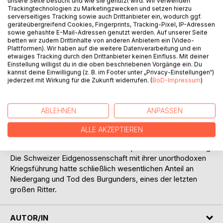
unsere Seite besucht und wie sie genutzt wird. Wir verwenden
Trackingtechnologien zu Marketingzwecken und setzen hierzu
serverseitiges Tracking sowie auch Drittanbieter ein, wodurch ggf.
geräteübergreifend Cookies, Fingerprints, Tracking-Pixel, IP-Adressen
sowie gehashte E-Mail-Adressen genutzt werden. Auf unserer Seite
BESCHREIBUNG
betten wir zudem Drittinhalte von anderen Anbietern ein (Video-
Plattformen). Wir haben auf die weitere Datenverarbeitung und ein
etwaiges Tracking durch den Drittanbieter keinen Einfluss. Mit deiner
Karl der Kühne machte das Herzogtum Burgund zu einem
Einstellung willigst du in die oben beschriebenen Vorgänge ein. Du
kannst deine Einwilligung (z. B. im Footer unter „Privacy-Einstellungen“)
bedeutenden Machtfaktor im Europa des ausgehenden
jederzeit mit Wirkung für die Zukunft widerrufen. (
BoD-Impressum
)
Mittelalters.
In Dauerfehde mit dem französischen König träumte er
davon, selbst die Königswürde zu erlangen. Dafür ging er
ABLEHNEN
ANPASSEN
viele Zweckallianzen ein.
Sein Leben und Wirken bietet einen reichen
ALLE AKZEPTIEREN
Spannungsbogen. Sein Aufstieg verlief rasant. Karl
unterstrich ihn mit Ritterlichkeit und prachtvoller Hofhaltung.
Die Schweizer Eidgenossenschaft mit ihrer unorthodoxen
Kriegsführung hatte schließlich wesentlichen Anteil an
Niedergang und Tod des Burgunders, eines der letzten
großen Ritter.
AUTOR/IN