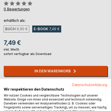
Bewertung::
0%
0
Bewertungen
erhältlich als:
BUCH
9,90 €
E-BOOK
7,49 €
7,49 €
inkl. MwSt.
sofort verfügbar als Download
IN DEN WARENKORB
Datenschutzerklärung
Auf die Merkliste
Wir respektieren den Datenschutz
Titel bewerten
Wir nutzen Cookies und vergleichbare Technologien auf unserer
Website. Einige von ihnen sind essenziell und technisch notwendig.
Daneben verwenden wir Analysemethoden (z. B. Cookies oder
Fingerprints sowie serverseitiges Tracking), um zu messen, wie häufig