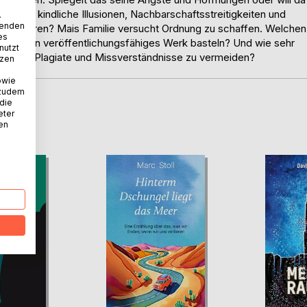
hunde, kindliche Illusionen, Nachbarschaftsstreitigkeiten und
.
wenden
rumführen? Mais Familie versucht Ordnung zu schaffen. Welchen
es
st sich ein veröffentlichungsfähiges Werk basteln? Und wie sehr
nutzt
hkeiten, Plagiate und Missverständnisse zu vermeiden?
tzen
owie
 zudem
 die
eter
D
nen