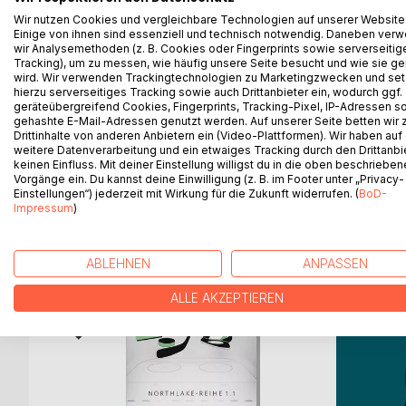
einer mit Geschichten über protestierende Schäfer
Wir nutzen Cookies und vergleichbare Technologien auf unserer Website
Einige von ihnen sind essenziell und technisch notwendig. Daneben ver
wahlkämpfende Giraffen die Leser an der Nase he
wir Analysemethoden (z. B. Cookies oder Fingerprints sowie serverseitig
Einfluss hat ein ehemaliger Griechischlehrer? Läs
Tracking), um zu messen, wie häufig unsere Seite besucht und wie sie ge
wird ein Verlag eingreifen, um Genderunverträglic
wird. Wir verwenden Trackingtechnologien zu Marketingzwecken und se
hierzu serverseitiges Tracking sowie auch Drittanbieter ein, wodurch ggf.
geräteübergreifend Cookies, Fingerprints, Tracking-Pixel, IP-Adressen s
gehashte E-Mail-Adressen genutzt werden. Auf unserer Seite betten wir
Drittinhalte von anderen Anbietern ein (Video-Plattformen). Wir haben auf
weitere Datenverarbeitung und ein etwaiges Tracking durch den Drittanbi
WEITERE TITEL BEI
Bo
keinen Einfluss. Mit deiner Einstellung willigst du in die oben beschriebe
Vorgänge ein. Du kannst deine Einwilligung (z. B. im Footer unter „Privacy-
Einstellungen“) jederzeit mit Wirkung für die Zukunft widerrufen. (
BoD-
Impressum
)
ABLEHNEN
ANPASSEN
ALLE AKZEPTIEREN