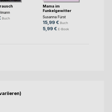
rausch
Mama im
Unter
Funkelgewitter
elmann
Christ
Susanna Fürst
€
14,9
Buch
15,99 €
Buch
9,99
5,99 €
E-Book
variieren)