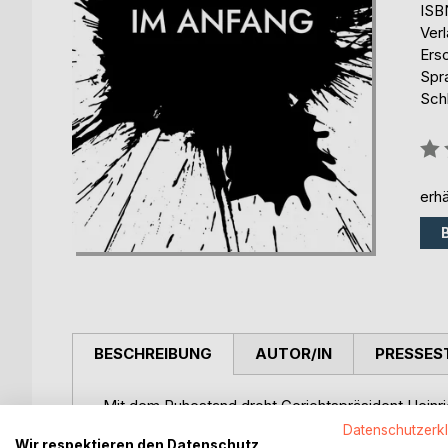
ISB
Ver
Ers
Spr
Sch
Bew
0%
erhä
BESCHREIBUNG
AUTOR/IN
PRESSES
Mit dem Ruhestand droht Gerichtspräsident Heinri
Neues einstellen oder ist er alltagsuntauglich un
Datenschutzerk
Wir respektieren den Datenschutz
schreiben, in denen sich Traum und Wirklichkeit 