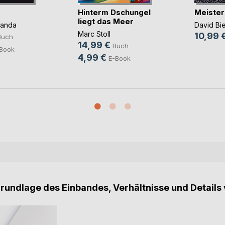
Hinterm Dschungel
Meister
liegt das Meer
panda
David Bi
Marc Stoll
10,99 
Buch
14,99 €
Buch
Book
4,99 €
E-Book
Grundlage des Einbandes, Verhältnisse und Details 