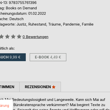
N-13: 9783755761396
lag: Books on Demand
cheinungsdatum: 01.02.2022
ache: Deutsch
lagworte: Justiz, Ruhestand, Träume, Pandemie, Familie
ertung::
0
Bewertungen
ltlich als:
BUCH
9,99 €
E-BOOK
4,49 €
TIMMEN
REZENSIONEN
ch Mai Bedeutungslosigkeit und Langeweile. Kann sich Mai auf
d in seiner Bürokratensprache verkümmert? Mai beginnt Texte zu
lärung
vermengen. Spiegelt das seine Ängste und Hoffnungen oder will da