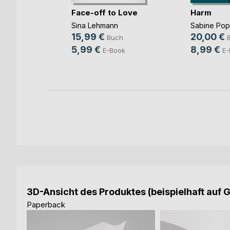
Face-off to Love
Harm
Sina Lehmann
Sabine Po
b und
15,99 €
20,00 €
Buch
ovic
5,99 €
8,99 €
E-Book
E-
ch
ook
3D-Ansicht des Produktes (beispielhaft auf 
Paperback