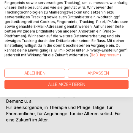
Fingerprints sowie serverseitiges Tracking), um zu messen, wie häufig
unsere Seite besucht und wie sie genutzt wird. Wir verwenden
Trackingtechnologien zu Marketingzwecken und setzen hierzu
serverseitiges Tracking sowie auch Drittanbieter ein, wodurch ggf.
geräteübergreifend Cookies, Fingerprints, Tracking-Pixel, IP-Adressen
sowie gehashte E-Mail-Adressen genutzt werden. Auf unserer Seite
betten wir zudem Drittinhalte von anderen Anbietern ein (Video-
BESCHREIBUNG
Plattformen). Wir haben auf die weitere Datenverarbeitung und ein
etwaiges Tracking durch den Drittanbieter keinen Einfluss. Mit deiner
Einstellung willigst du in die oben beschriebenen Vorgänge ein. Du
kannst deine Einwilligung (z. B. im Footer unter „Privacy-Einstellungen“)
Im Alter frei zu werden klingt widersprüchlich. Gerade das
jederzeit mit Wirkung für die Zukunft widerrufen. (
BoD-Impressum
)
Älter- und Altwerden ist von zunehmenden
Einschränkungen geprägt. Burkhard Pechmann, Pastor und
Altenheim-seelsorger, legt hier befreiende Einsichten und
ABLEHNEN
ANPASSEN
Impulse zur Gestaltung dieses Lebensabschnitts vor: als
Umgang mit der Zeit, als Entdeckung von Kräften (z. B. der
ALLE AKZEPTIEREN
Resilienz), auch als Herausführung von Abgründen wie der
Alters-depression, als Begegnung mit Menschen mit
Demenz u. a.
Für Seelsorgende, in Therapie und Pflege Tätige, für
Ehrenamtliche, für Angehörige, für die Älteren selbst. Für
eine Zukunft im Alter.