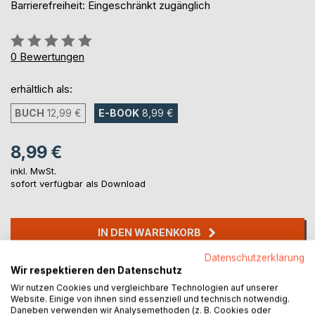
Barrierefreiheit: Eingeschränkt zugänglich
Bewertung::
0%
0
Bewertungen
erhältlich als:
BUCH
12,99 €
E-BOOK
8,99 €
8,99 €
inkl. MwSt.
sofort verfügbar als Download
IN DEN WARENKORB
Datenschutzerklärung
Wir respektieren den Datenschutz
Auf die Merkliste
Titel bewerten
Wir nutzen Cookies und vergleichbare Technologien auf unserer
Website. Einige von ihnen sind essenziell und technisch notwendig.
Daneben verwenden wir Analysemethoden (z. B. Cookies oder