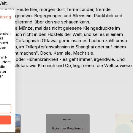
elt.
le Fälle. Heute hier, morgen dort, ferne Länder, fremde
o im Nirgendwo. Begegnungen und Alleinsein, Rückblick und
lärung
r ein Tellerrand, über den sie schauen kann.
cheidet die Münze, mal das nicht gelesene Kleingedruckte im
.
wenden
 nicht, auch nicht in den Hostels der Welt, und sei es in einem
es
emaligen Gefängnis in Ottawa, gemeinsames Lachen zählt umso
nutzt
ifen kann, im Trillerpfeifenwahnsinn in Shanghai oder auf einem
tzen
 doch nicht machen". Doch. Kann sie. Macht sie.
owie
 Fieber oder Höhenkrankheit - es geht immer, irgendwie. Und
 zudem
Fußballstars wie Kimmich und Co, liegt einem die Welt sowieso
 die
eter
nen
D