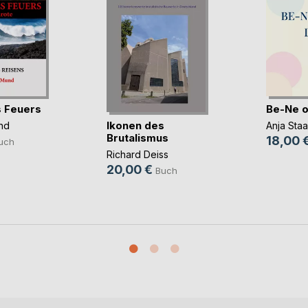
 Feuers
Be-Ne o
Ikonen des
nd
Anja Sta
Brutalismus
18,00 
uch
Richard Deiss
20,00 €
Buch