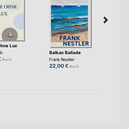
hne Lux
Balkan Ballade
Südin
ab
zu Küs
€
Frank Nestler
Buch
Marbie
22,00 €
Buch
8,99
3,99