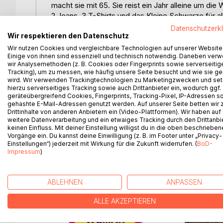
macht sie mit 65. Sie reist ein Jahr alleine um die W
2 Jeans, 3 T-Shirts und das Kleine Schwarze für al
Menschen, pulsierende Metropolen, oder irgendw
Datenschutzerk
Wir respektieren den Datenschutz
Weitblick, Mut und Übermut und Freiheit. Und imme
Mal reist sie mit anderen, meist alleine, mal ents
Wir nutzen Cookies und vergleichbare Technologien auf unserer Website
Einige von ihnen sind essenziell und technisch notwendig. Daneben ver
Visumsantrag, wohin die Reise geht. Ihr Alter zählt
wir Analysemethoden (z. B. Cookies oder Fingerprints sowie serverseitig
Kontakt-Hostel in Kamtschatka oder in einem eh
Tracking), um zu messen, wie häufig unsere Seite besucht und wie sie ge
mehr, und auch, dass sie laut durch die Finger pfe
wird. Wir verwenden Trackingtechnologien zu Marketingzwecken und se
hierzu serverseitiges Tracking sowie auch Drittanbieter ein, wodurch ggf.
Slash Konzert in Lima. Und auf "... das kannst Du
geräteübergreifend Cookies, Fingerprints, Tracking-Pixel, IP-Adressen s
Mit Humor und Neugier, mit Kurzzeit-Blues, hohem
gehashte E-Mail-Adressen genutzt werden. Auf unserer Seite betten wir
erwähnt man mal eben ganz cool Namen deutscher 
Drittinhalte von anderen Anbietern ein (Video-Plattformen). Wir haben auf
zu Füßen!
weitere Datenverarbeitung und ein etwaiges Tracking durch den Drittanbi
keinen Einfluss. Mit deiner Einstellung willigst du in die oben beschriebe
Vorgänge ein. Du kannst deine Einwilligung (z. B. im Footer unter „Privacy-
Einstellungen“) jederzeit mit Wirkung für die Zukunft widerrufen. (
BoD-
Impressum
)
WEITERE TITEL BEI
Bo
ABLEHNEN
ANPASSEN
ALLE AKZEPTIEREN