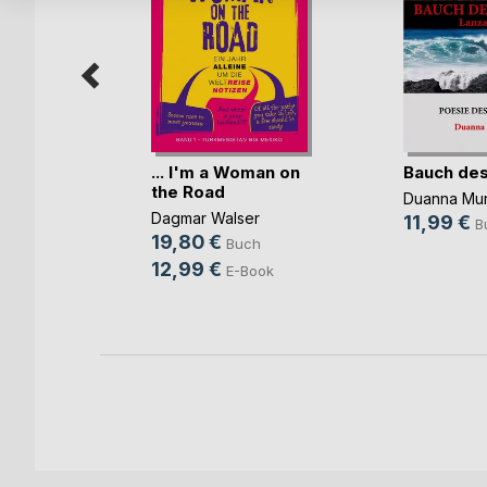
... I'm a Woman on
Bauch des
the Road
anz
Duanna Mu
Dagmar Walser
11,99 €
ch
B
19,80 €
Buch
12,99 €
E-Book