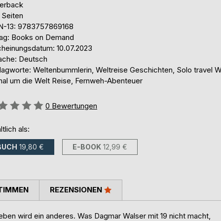
erback
 Seiten
N-13: 9783757869168
lag: Books on Demand
cheinungsdatum: 10.07.2023
ache: Deutsch
lagworte: Weltenbummlerin, Weltreise Geschichten, Solo travel 
mal um die Welt Reise, Fernweh-Abenteuer
ertung::
0
Bewertungen
ltlich als:
BUCH
19,80 €
E-BOOK
12,99 €
TIMMEN
REZENSIONEN
Leben wird ein anderes. Was Dagmar Walser mit 19 nicht macht,