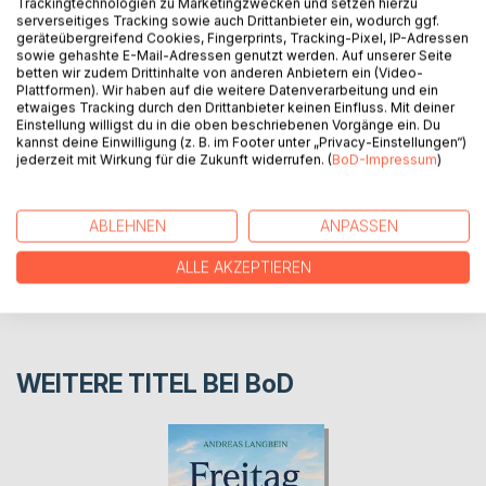
Trackingtechnologien zu Marketingzwecken und setzen hierzu
serverseitiges Tracking sowie auch Drittanbieter ein, wodurch ggf.
I l Trattlerhof e la sua storia - Cronaca della casa è basata
geräteübergreifend Cookies, Fingerprints, Tracking-Pixel, IP-Adressen
sowie gehashte E-Mail-Adressen genutzt werden. Auf unserer Seite
sulla cronaca dettagliata degli archivi regionali della Carinzia
betten wir zudem Drittinhalte von anderen Anbietern ein (Video-
Plattformen). Wir haben auf die weitere Datenverarbeitung und ein
etwaiges Tracking durch den Drittanbieter keinen Einfluss. Mit deiner
AUTOR/IN
Einstellung willigst du in die oben beschriebenen Vorgänge ein. Du
kannst deine Einwilligung (z. B. im Footer unter „Privacy-Einstellungen“)
jederzeit mit Wirkung für die Zukunft widerrufen. (
BoD-Impressum
)
PRESSESTIMMEN
ABLEHNEN
ANPASSEN
REZENSIONEN
ALLE AKZEPTIEREN
WEITERE TITEL BEI
BoD