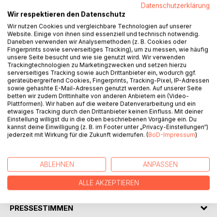
Datenschutzerklärung
Wir respektieren den Datenschutz
Wir nutzen Cookies und vergleichbare Technologien auf unserer
Website. Einige von ihnen sind essenziell und technisch notwendig.
Daneben verwenden wir Analysemethoden (z. B. Cookies oder
Fingerprints sowie serverseitiges Tracking), um zu messen, wie häufig
BESCHREIBUNG
unsere Seite besucht und wie sie genutzt wird. Wir verwenden
Trackingtechnologien zu Marketingzwecken und setzen hierzu
serverseitiges Tracking sowie auch Drittanbieter ein, wodurch ggf.
geräteübergreifend Cookies, Fingerprints, Tracking-Pixel, IP-Adressen
La Germania all'inizio del diciannovesimo secolo è una
sowie gehashte E-Mail-Adressen genutzt werden. Auf unserer Seite
storia fittizia. Il romanzo è un'opera di immaginazione e un
betten wir zudem Drittinhalte von anderen Anbietern ein (Video-
estratto dalla vera storia di quel tempo. Tutti i nomi sono
Plattformen). Wir haben auf die weitere Datenverarbeitung und ein
etwaiges Tracking durch den Drittanbieter keinen Einfluss. Mit deiner
fittizi e scelti a caso. Gran parte dell'atmosfera degli eventi
Einstellung willigst du in die oben beschriebenen Vorgänge ein. Du
bellici e delle cattive condizioni di vita intorno al 1800 è
kannst deine Einwilligung (z. B. im Footer unter „Privacy-Einstellungen“)
andata perduta. Dove non c'erano record credibili, ho usato
jederzeit mit Wirkung für die Zukunft widerrufen. (
BoD-Impressum
)
la mia immaginazione.
Il testo del libro è scritto in tedesco e italiano.
ABLEHNEN
ANPASSEN
AUTOR/IN
ALLE AKZEPTIEREN
PRESSESTIMMEN