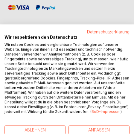
Datenschutzerklärung
Wir respektieren den Datenschutz
BESCHREIBUNG
Wir nutzen Cookies und vergleichbare Technologien auf unserer
Website. Einige von ihnen sind essenziell und technisch notwendig.
Daneben verwenden wir Analysemethoden (z. B. Cookies oder
Sind Sie arbeitslos? Haben Sie womöglich Kinder und
Fingerprints sowie serverseitiges Tracking), um zu messen, wie häufig
wollen deshalb keiner Vollzeit-Tätigkeit nachgehen?
unsere Seite besucht und wie sie genutzt wird. Wir verwenden
Trackingtechnologien zu Marketingzwecken und setzen hierzu
Würden Sie sich über ein paar hundert Euros zusätzlich
serverseitiges Tracking sowie auch Drittanbieter ein, wodurch ggf.
jeden Monat freuen?
geräteübergreifend Cookies, Fingerprints, Tracking-Pixel, IP-Adressen
sowie gehashte E-Mail-Adressen genutzt werden. Auf unserer Seite
betten wir zudem Drittinhalte von anderen Anbietern ein (Video-
Hunderte Online-Umfrage-Seiten bieten Ihnen die
Plattformen). Wir haben auf die weitere Datenverarbeitung und ein
Möglichkeit an, für Ihre Meinung und Ihr Wissen bezahlt zu
etwaiges Tracking durch den Drittanbieter keinen Einfluss. Mit deiner
werden. Dabei bieten die meisten nur Cent-Beträge und
Einstellung willigst du in die oben beschriebenen Vorgänge ein. Du
kannst deine Einwilligung (z. B. im Footer unter „Privacy-Einstellungen“)
taugen höchstens als Lieferant für ein kleines Taschengeld.
jederzeit mit Wirkung für die Zukunft widerrufen. (
BoD-Impressum
)
Andere bieten für Umfragen, die in 2-3 Stunden zu
bewältigen sind, hunderte US$ oder Euros.
ABLEHNEN
ANPASSEN
Olav Kalt, erfolgreicher Online-Unternehmer und Autor,