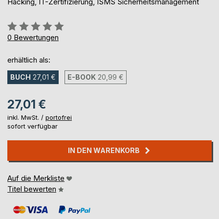
Hacking, IT-Zertifizierung, ISMS Sicherheitsmanagement
Bewertung::
0%
0
Bewertungen
erhältlich als:
BUCH
27,01 €
E-BOOK
20,99 €
27,01 €
inkl. MwSt. /
portofrei
sofort verfügbar
IN DEN WARENKORB
Auf die Merkliste
Titel bewerten