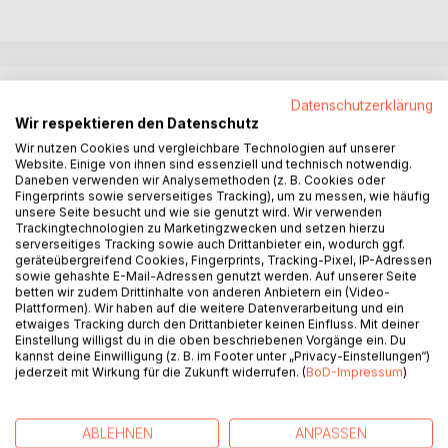
BESCHREIBUNG
Datenschutzerklärung
Wir respektieren den Datenschutz
Sind Sie Informationssicherheitsbeauftragter (ISB)? Dann
Wir nutzen Cookies und vergleichbare Technologien auf unserer
Website. Einige von ihnen sind essenziell und technisch notwendig.
ist dieses Buch für Sie. Möglicherweise spricht Sie das
Daneben verwenden wir Analysemethoden (z. B. Cookies oder
Buch an, weil Sie das Gefühl haben, in einem Universum an
Fingerprints sowie serverseitiges Tracking), um zu messen, wie häufig
unzähligen Aufgaben-Galaxien zu versinken. Jacqueline
unsere Seite besucht und wie sie genutzt wird. Wir verwenden
Trackingtechnologien zu Marketingzwecken und setzen hierzu
Naumann hat für Sie als Kollegin, Trainerin, Beraterin und
serverseitiges Tracking sowie auch Drittanbieter ein, wodurch ggf.
Auditorin über hunderte Gespräche zur
geräteübergreifend Cookies, Fingerprints, Tracking-Pixel, IP-Adressen
Informationssicherheit geführt und davon 40 Interviews und
sowie gehashte E-Mail-Adressen genutzt werden. Auf unserer Seite
betten wir zudem Drittinhalte von anderen Anbietern ein (Video-
Berichte für Sie im Buch als teilweise amüsante
Plattformen). Wir haben auf die weitere Datenverarbeitung und ein
Praxisbeispiele aufbereitet. Jedes Beispiel ergänzt sie mit
etwaiges Tracking durch den Drittanbieter keinen Einfluss. Mit deiner
konkreten Umsetzungsmöglichkeiten nach ISO/IEC 27001,
Einstellung willigst du in die oben beschriebenen Vorgänge ein. Du
kannst deine Einwilligung (z. B. im Footer unter „Privacy-Einstellungen“)
um Ihnen als ISB zu zeigen, wie Sie Ihr ISMS noch weiter
jederzeit mit Wirkung für die Zukunft widerrufen. (
BoD-Impressum
)
entwickeln können. Die Interviews führt Frau Naumann im
Buch mit dem fiktiven ISB namens T34M-L34D, dem alle
Kuriositäten zu geschrieben werden. Wenn Sie erfahren
ABLEHNEN
ANPASSEN
möchten, vor welchen Aufgaben andere ISBs gestanden