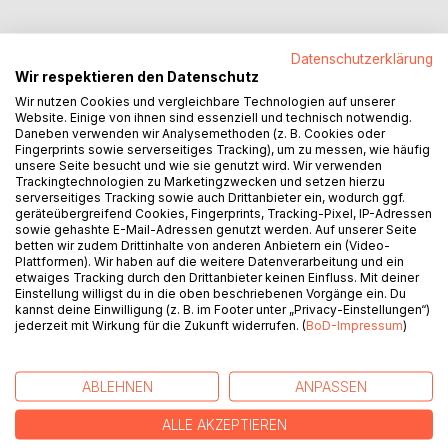
Datenschutzerklärung
Wir respektieren den Datenschutz
BESCHREIBUNG
Wir nutzen Cookies und vergleichbare Technologien auf unserer
Website. Einige von ihnen sind essenziell und technisch notwendig.
Daneben verwenden wir Analysemethoden (z. B. Cookies oder
Dies ist die Geschichte von Alexander, der als Kinderspiel
Fingerprints sowie serverseitiges Tracking), um zu messen, wie häufig
probte, was sich zum Brotberuf entwickeln sollte. Seine
unsere Seite besucht und wie sie genutzt wird. Wir verwenden
Trackingtechnologien zu Marketingzwecken und setzen hierzu
Mutter zog eines Tages in den Weiler Wolfesruh, lebte nah
serverseitiges Tracking sowie auch Drittanbieter ein, wodurch ggf.
beim leiblichen Vater ihres Sohnes und teilte ein Haus
geräteübergreifend Cookies, Fingerprints, Tracking-Pixel, IP-Adressen
weiter Tisch und Bett mit dessen Bruder. Neben Forst- und
sowie gehashte E-Mail-Adressen genutzt werden. Auf unserer Seite
betten wir zudem Drittinhalte von anderen Anbietern ein (Video-
Gastwirtschaft besserte Heimarbeit den Unterhalt auf: Als
Plattformen). Wir haben auf die weitere Datenverarbeitung und ein
war@home startete das Projekt, an vielen Flecken der
etwaiges Tracking durch den Drittanbieter keinen Einfluss. Mit deiner
Welt wird es betrieben von Containern aus mit
Einstellung willigst du in die oben beschriebenen Vorgänge ein. Du
kannst deine Einwilligung (z. B. im Footer unter „Privacy-Einstellungen“)
Satellitenschüsseln, mancherorts diskret.
jederzeit mit Wirkung für die Zukunft widerrufen. (
BoD-Impressum
)
AUTOR/IN
ABLEHNEN
ANPASSEN
PRESSESTIMMEN
ALLE AKZEPTIEREN