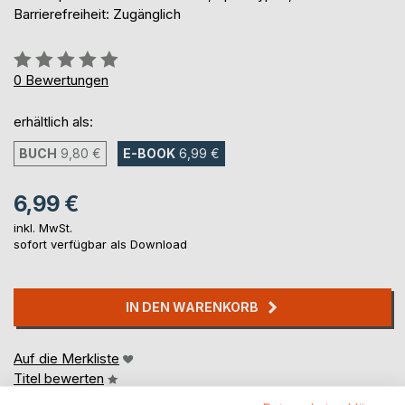
Barrierefreiheit: Zugänglich
Bewertung::
0%
0
Bewertungen
erhältlich als:
BUCH
9,80 €
E-BOOK
6,99 €
6,99 €
inkl. MwSt.
sofort verfügbar als Download
IN DEN WARENKORB
Auf die Merkliste
Titel bewerten