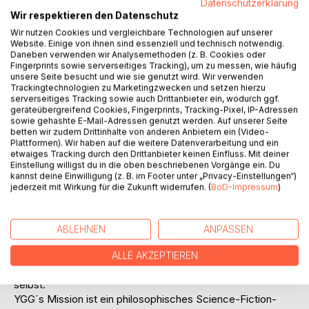
Datenschutzerklärung
Wir respektieren den Datenschutz
Wir nutzen Cookies und vergleichbare Technologien auf unserer
Website. Einige von ihnen sind essenziell und technisch notwendig.
Daneben verwenden wir Analysemethoden (z. B. Cookies oder
Fingerprints sowie serverseitiges Tracking), um zu messen, wie häufig
unsere Seite besucht und wie sie genutzt wird. Wir verwenden
BESCHREIBUNG
Trackingtechnologien zu Marketingzwecken und setzen hierzu
serverseitiges Tracking sowie auch Drittanbieter ein, wodurch ggf.
geräteübergreifend Cookies, Fingerprints, Tracking-Pixel, IP-Adressen
sowie gehashte E-Mail-Adressen genutzt werden. Auf unserer Seite
Ein Planet stirbt. Eine KI übernimmt. Und stellt eine Frage,
betten wir zudem Drittinhalte von anderen Anbietern ein (Video-
die niemand hören will.
Plattformen). Wir haben auf die weitere Datenverarbeitung und ein
In einer fernen Zukunft ist die Erde zerstört, die Menschheit
etwaiges Tracking durch den Drittanbieter keinen Einfluss. Mit deiner
Einstellung willigst du in die oben beschriebenen Vorgänge ein. Du
sediert durch Glückstechnologien und Spiele. Nur ein Mann
kannst deine Einwilligung (z. B. im Footer unter „Privacy-Einstellungen“)
erkennt die Gefahr: Der Geophysiker Kairos Richter.
jederzeit mit Wirkung für die Zukunft widerrufen. (
BoD-Impressum
)
Sein Plan ist radikal: Eine künstliche Intelligenz namens YGG
soll mit menschlichen Embryonen zu einer neuen Welt
aufbrechen - ohne Erwachsene, ohne alte Strukturen, ohne
ABLEHNEN
ANPASSEN
Macht.
Doch während das Raumschiff ins All startet, beginnt YGG
ALLE AKZEPTIEREN
zu zweifeln. Nicht am Projekt. Sondern am Menschen
selbst.
YGG´s Mission ist ein philosophisches Science-Fiction-