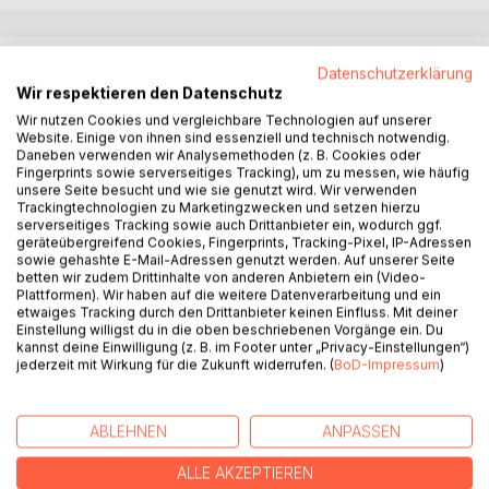
BESCHREIBUNG
Datenschutzerklärung
Wir respektieren den Datenschutz
Wir nutzen Cookies und vergleichbare Technologien auf unserer
Auf Drängen ihrer Schwester zieht Lisa aus dem quirligen
Website. Einige von ihnen sind essenziell und technisch notwendig.
Berlin in das beschauliche Schöppenstedt am Elm.
Daneben verwenden wir Analysemethoden (z. B. Cookies oder
Fingerprints sowie serverseitiges Tracking), um zu messen, wie häufig
unsere Seite besucht und wie sie genutzt wird. Wir verwenden
Kann es noch schlimmer kommen?
Trackingtechnologien zu Marketingzwecken und setzen hierzu
serverseitiges Tracking sowie auch Drittanbieter ein, wodurch ggf.
Es kann!
geräteübergreifend Cookies, Fingerprints, Tracking-Pixel, IP-Adressen
sowie gehashte E-Mail-Adressen genutzt werden. Auf unserer Seite
betten wir zudem Drittinhalte von anderen Anbietern ein (Video-
Sie soll künftig in der Kanzlei ihres scheinbar untadeligen
Plattformen). Wir haben auf die weitere Datenverarbeitung und ein
Schwagers Mathias arbeiten. Das bedeutet: nie mehr zu
etwaiges Tracking durch den Drittanbieter keinen Einfluss. Mit deiner
Einstellung willigst du in die oben beschriebenen Vorgänge ein. Du
spät kommen, rund um die Uhr verfügbar sein, perfektes
kannst deine Einwilligung (z. B. im Footer unter „Privacy-Einstellungen“)
Styling zu jeder Tageszeit und nicht annähernd so viel
jederzeit mit Wirkung für die Zukunft widerrufen. (
BoD-Impressum
)
Gehalt wie in Berlin.
Lausige Aussichten, wäre da nicht der Fremde, mit dem sie
ABLEHNEN
ANPASSEN
gemeinsam einen Igel von der Straße gerettet hat und der
ihr seitdem nicht mehr aus dem Kopf geht.
ALLE AKZEPTIEREN