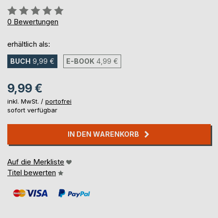
Bewertung::
0%
0
Bewertungen
erhältlich als:
BUCH
9,99 €
E-BOOK
4,99 €
9,99 €
inkl. MwSt. /
portofrei
sofort verfügbar
IN DEN WARENKORB
Auf die Merkliste
Titel bewerten