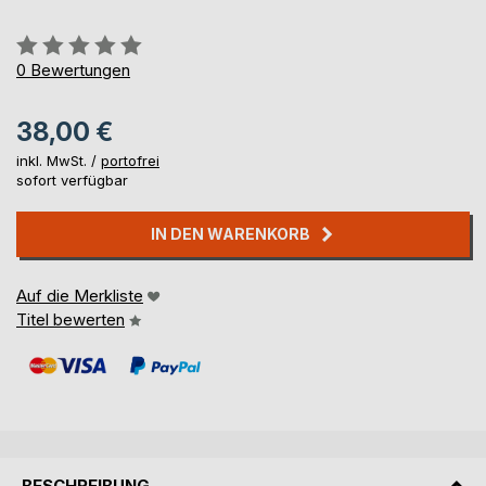
Bewertung::
0%
0
Bewertungen
38,00 €
inkl. MwSt. /
portofrei
sofort verfügbar
IN DEN WARENKORB
Auf die Merkliste
Titel bewerten
BESCHREIBUNG