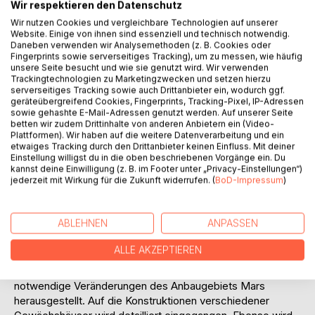
Im Rahmen einer Projektgruppe, in die diese Arbeit
Wir respektieren den Datenschutz
einzuordnen ist, wird untersucht, welche Komponenten der
Wir nutzen Cookies und vergleichbare Technologien auf unserer
Mensch dringend benötigt, um auf dem Mars überleben zu
Website. Einige von ihnen sind essenziell und technisch notwendig.
Daneben verwenden wir Analysemethoden (z. B. Cookies oder
können. Auf nationalen und internationalen Erfahrungen
Fingerprints sowie serverseitiges Tracking), um zu messen, wie häufig
aufbauend soll untersucht werden, wie eine stufenweise
unsere Seite besucht und wie sie genutzt wird. Wir verwenden
Anpassung bestehender terrestrischer Vorentwicklungen
Trackingtechnologien zu Marketingzwecken und setzen hierzu
serverseitiges Tracking sowie auch Drittanbieter ein, wodurch ggf.
an die Bedingungen auf Mars und Mond aussehen kann.
geräteübergreifend Cookies, Fingerprints, Tracking-Pixel, IP-Adressen
Dabei soll davon ausgegangen werden, daß so viele
sowie gehashte E-Mail-Adressen genutzt werden. Auf unserer Seite
Produkte und Maschinen wie möglich aus Marsressourcen
betten wir zudem Drittinhalte von anderen Anbietern ein (Video-
Plattformen). Wir haben auf die weitere Datenverarbeitung und ein
hergestellt werden, um so wenig wie möglich von der Erde
etwaiges Tracking durch den Drittanbieter keinen Einfluss. Mit deiner
dorthin transportieren zu müssen. Auch etwaige
Einstellung willigst du in die oben beschriebenen Vorgänge ein. Du
Reparaturen von Maschinen sollten vorort durchgeführt
kannst deine Einwilligung (z. B. im Footer unter „Privacy-Einstellungen“)
jederzeit mit Wirkung für die Zukunft widerrufen. (
BoD-Impressum
)
werden können.
In dieser Studienarbeit wird untersucht, wie die
Nahrungsmittelproduktion auf dem Mars aussehen muß, da
ABLEHNEN
ANPASSEN
ein Leben auf einer extraterrestrischen Station langfristig
nur finanzierbar sein wird, wenn geschlossene
ALLE AKZEPTIEREN
bioregenerative Systeme zur Verfügung stehen. Dazu
werden Kriterien zur Pflanzenauswahl identifiziert und
notwendige Veränderungen des Anbaugebiets Mars
herausgestellt. Auf die Konstruktionen verschiedener