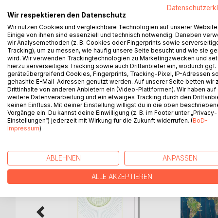
Ich will mit meinen Ideen, egal ob sie im Bereich, 
Datenschutzerk
Wir respektieren den Datenschutz
Flugzeugtechnik und Philosophie mithelfen die Erde
vor dem Aussterben zu bewahren in dem wir Energ
Wir nutzen Cookies und vergleichbare Technologien auf unserer Website
Einige von ihnen sind essenziell und technisch notwendig. Daneben ver
Raumfahrt mit Hilfe des Weltraumlifts und dem Ra
wir Analysemethoden (z. B. Cookies oder Fingerprints sowie serverseitig
zugänglich machen. So dass wir die Bevölkerung
Tracking), um zu messen, wie häufig unsere Seite besucht und wie sie ge
Weltraumstationen nach dem Konzept von G.O.Neil
wird. Wir verwenden Trackingtechnologien zu Marketingzwecken und se
hierzu serverseitiges Tracking sowie auch Drittanbieter ein, wodurch ggf.
von den Folgen er Bevölkerungsexplosion (Artens
geräteübergreifend Cookies, Fingerprints, Tracking-Pixel, IP-Adressen s
und auch die Menschheit vor dem Aussterben zu 
gehashte E-Mail-Adressen genutzt werden. Auf unserer Seite betten wir
Drittinhalte von anderen Anbietern ein (Video-Plattformen). Wir haben auf
weitere Datenverarbeitung und ein etwaiges Tracking durch den Drittanbi
keinen Einfluss. Mit deiner Einstellung willigst du in die oben beschriebe
Vorgänge ein. Du kannst deine Einwilligung (z. B. im Footer unter „Privacy-
WEITERE TITEL BEI
Bo
Einstellungen“) jederzeit mit Wirkung für die Zukunft widerrufen. (
BoD-
Impressum
)
ABLEHNEN
ANPASSEN
ALLE AKZEPTIEREN