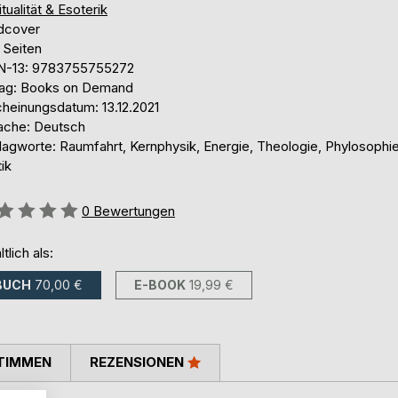
itualität & Esoterik
dcover
 Seiten
N-13: 9783755755272
lag: Books on Demand
cheinungsdatum: 13.12.2021
ache: Deutsch
lagworte: Raumfahrt, Kernphysik, Energie, Theologie, Phylosophi
tik
ertung::
0
Bewertungen
ltlich als:
BUCH
70,00 €
E-BOOK
19,99 €
TIMMEN
REZENSIONEN