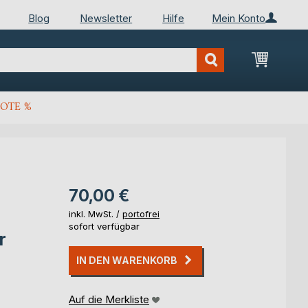
Blog
Newsletter
Hilfe
Mein Konto
Mein Wa
OTE %
70,00 €
inkl. MwSt. /
portofrei
sofort verfügbar
r
IN DEN WARENKORB
Auf die Merkliste