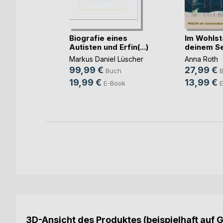
Biografie eines
Im Wohlst
Autisten und Erfin(...)
deinem Se
it
Markus Daniel Lüscher
Anna Roth
99,99 €
27,99 €
Buch
19,99 €
13,99 €
E-Book
E
h
ok
3D-Ansicht des Produktes (beispielhaft auf 