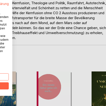
Energie, Kernfusion, Theologie und Politik, Raumfahrt, Autotechnik,
lärung
, ihre Artenvielfalt und Schönheit zu retten und die Menschheit
ie mit Hilfe der Kernfusion ohne CO 2 Ausstoss produzieren und
.
wenden
umschiffstransporter für die breite Masse der Bevölkerung
es
 nach dies nach auf dem Mond, auf dem Mars oder auf
nutzt
 umsiedeln können. So das wir der Erde eine Chance geben, sich
tzen
terben, Treibhauseffekt und Umweltverschmutzung) zu erholen,
owie
bewahren.
 zudem
 die
eter
nen
D