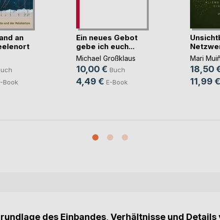
and an
Ein neues Gebot
Unsicht
elenort
gebe ich euch...
Netzwe
Michael Großklaus
Mari Mui
10,00 €
18,50 
Buch
Buch
4,49 €
11,99 
-Book
E-Book
Grundlage des Einbandes, Verhältnisse und Details 