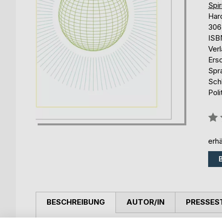
Spir
Har
306
ISB
Ver
Ers
Spr
Sch
Poli
Bew
0%
erhä
BESCHREIBUNG
AUTOR/IN
PRESSES