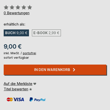
Bewertung::
0%
0
Bewertungen
erhältlich als:
BUCH
9,00 €
E-BOOK
2,99 €
9,00 €
inkl. MwSt. /
portofrei
sofort verfügbar
IN DEN WARENKORB
Auf die Merkliste
Titel bewerten