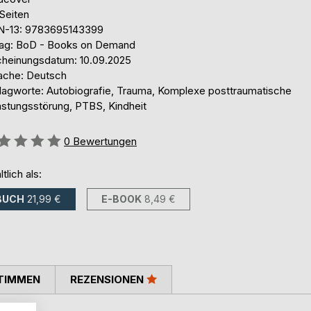
Seiten
N-13: 9783695143399
lag: BoD - Books on Demand
cheinungsdatum: 10.09.2025
ache: Deutsch
lagworte: Autobiografie, Trauma, Komplexe posttraumatische
astungsstörung, PTBS, Kindheit
ertung::
0
Bewertungen
ltlich als:
BUCH
21,99 €
E-BOOK
8,49 €
TIMMEN
REZENSIONEN