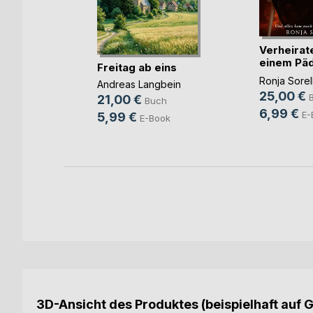
n ohne
Verheirate
einem Päd
Freitag ab eins
u(...)
g
Ronja Sorel
Andreas Langbein
25,00 €
h
21,00 €
Buch
6,99 €
ok
E-
5,99 €
E-Book
3D-Ansicht des Produktes (beispielhaft auf 