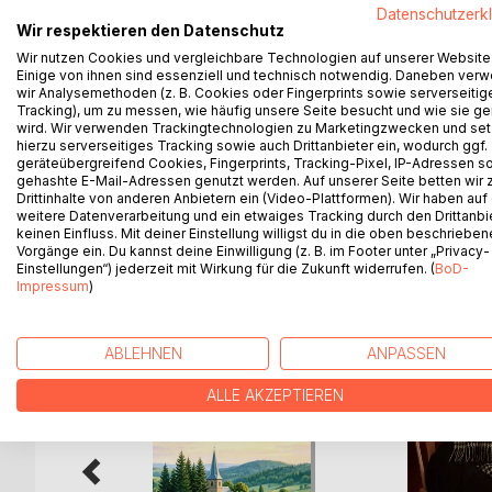
In diesem Buch erzählt Sandra Kreis schonungslos
Datenschutzerk
Erfahrungen, die sie bis heute begleiten. Aufgew
Wir respektieren den Datenschutz
Ablehnung und Traumata, die später in Einer kom
Wir nutzen Cookies und vergleichbare Technologien auf unserer Website
Doch zwischen all dem Dunkel findet sich auch Li
Einige von ihnen sind essenziell und technisch notwendig. Daneben ver
wir Analysemethoden (z. B. Cookies oder Fingerprints sowie serverseitig
Diese Autobiografie ist kein klassischer Ratgeber
Tracking), um zu messen, wie häufig unsere Seite besucht und wie sie ge
macht. Sie richtet sich an Betroffene, Angehörige
wird. Wir verwenden Trackingtechnologien zu Marketingzwecken und se
den Narben einer schweren Kindheit zu leben. E
hierzu serverseitiges Tracking sowie auch Drittanbieter ein, wodurch ggf.
geräteübergreifend Cookies, Fingerprints, Tracking-Pixel, IP-Adressen s
und darüber, dass Heilung trotz allem möglich ist.
gehashte E-Mail-Adressen genutzt werden. Auf unserer Seite betten wir
Drittinhalte von anderen Anbietern ein (Video-Plattformen). Wir haben auf
weitere Datenverarbeitung und ein etwaiges Tracking durch den Drittanbi
keinen Einfluss. Mit deiner Einstellung willigst du in die oben beschriebe
Vorgänge ein. Du kannst deine Einwilligung (z. B. im Footer unter „Privacy-
WEITERE TITEL BEI
Bo
Einstellungen“) jederzeit mit Wirkung für die Zukunft widerrufen. (
BoD-
Impressum
)
ABLEHNEN
ANPASSEN
ALLE AKZEPTIEREN