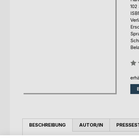
102 
ISB
Ver
Ers
Spr
Sch
Bel
Bew
0%
erhä
BESCHREIBUNG
AUTOR/IN
PRESSES