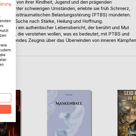
 ehrlich von ihrer Kindheit, Jugend und den prägenden
lärung
achsen unter schwierigen Umständen, erlebte sie früh Schmerz,
plexen posttraumatischen Belastungsstörung (PTBS) mündeten.
.
cht: die Suche nach Stärke, Heilung und Hoffnung.
wenden
es
, sondern ein authentischer Lebensbericht, der berührt und Mut
nutzt
 und alle, die verstehen wollen, was es bedeutet, mit PTBS und
tzen
in bewegendes Zeugnis über das Überwinden von inneren Kämpfe
owie
 zudem
 die
eter
nen
D