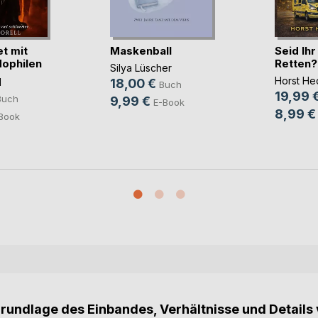
t mit
Maskenball
Seid Ih
ophilen
Retten?
Silya Lüscher
Horst He
l
18,00 €
Buch
19,99 
Buch
9,99 €
E-Book
8,99 €
Book
Grundlage des Einbandes, Verhältnisse und Details 