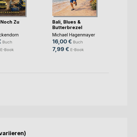
r Noch Zu
Bali, Blues &
Butterbrezel
Die P
Verb
ckendorn
Michael Hagenmayer
€
16,00 €
Claudi
Buch
Buch
19,11
7,99 €
E-Book
E-Book
5,99
variieren)