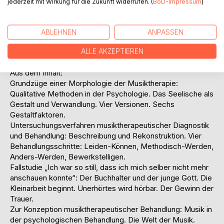
jederzeit mit Wirkung für die Zukunft widerrufen. (
BoD-Impressum
)
zusammengefasst. Die Besonderheiten des Musikalischen
bilden die Grundlage der durch die Forschungsgruppe zur
Morphologie der Musiktherapie entwickelten qualitativen
ABLEHNEN
ANPASSEN
wissenschaftlichen Verfahren, die hier umfassend und
erlernbar dargestellt werden.
ALLE AKZEPTIEREN
Aus dem Inhalt:
Grundzüge einer Morphologie der Musiktherapie:
Qualitative Methoden in der Psychologie. Das Seelische als
Gestalt und Verwandlung. Vier Versionen. Sechs
Gestaltfaktoren.
Untersuchungsverfahren musiktherapeutischer Diagnostik
und Behandlung: Beschreibung und Rekonstruktion. Vier
Behandlungsschritte: Leiden-Können, Methodisch-Werden,
Anders-Werden, Bewerkstelligen.
Fallstudie „Ich war so still, dass ich mich selber nicht mehr
anschauen konnte“: Der Buchhalter und der junge Gott. Die
Kleinarbeit beginnt. Unerhörtes wird hörbar. Der Gewinn der
Trauer.
Zur Konzeption musiktherapeutischer Behandlung: Musik in
der psychologischen Behandlung. Die Welt der Musik.