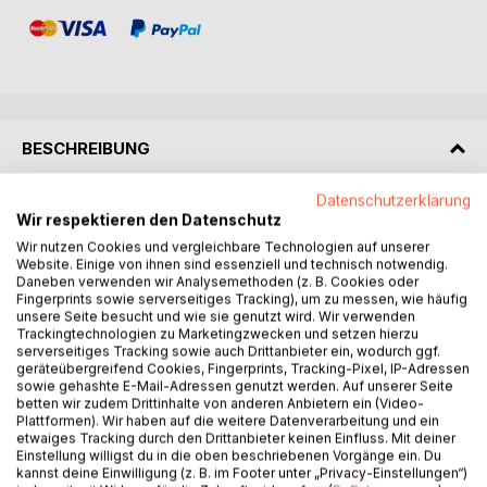
BESCHREIBUNG
Datenschutzerklärung
Die morphologische Musiktherapie verbindet
Wir respektieren den Datenschutz
kunstanaloges Vorgehen und tiefenpsychologisches
Wir nutzen Cookies und vergleichbare Technologien auf unserer
Verstehen. Im Zentrum stehen die gemeinsame
Website. Einige von ihnen sind essenziell und technisch notwendig.
musikalische Improvisation und das therapeutische
Daneben verwenden wir Analysemethoden (z. B. Cookies oder
Fingerprints sowie serverseitiges Tracking), um zu messen, wie häufig
Gespräch: der kreative Austausch von Kunst, Psychologie
unsere Seite besucht und wie sie genutzt wird. Wir verwenden
und Behandlung. Das in dritter Auflage erscheinende Buch
Trackingtechnologien zu Marketingzwecken und setzen hierzu
fasst wesentliche Grundlagen dieses Konzeptes
serverseitiges Tracking sowie auch Drittanbieter ein, wodurch ggf.
geräteübergreifend Cookies, Fingerprints, Tracking-Pixel, IP-Adressen
zusammen und entfaltet sie an dem ausführlichen
sowie gehashte E-Mail-Adressen genutzt werden. Auf unserer Seite
Fallbeispiel eines jungen Mannes, der in einem Kinderheim
betten wir zudem Drittinhalte von anderen Anbietern ein (Video-
aufgewachsen ist und durch die Musiktherapie nicht
Plattformen). Wir haben auf die weitere Datenverarbeitung und ein
Sagbares zum Ausdruck bringen kann.
etwaiges Tracking durch den Drittanbieter keinen Einfluss. Mit deiner
Einstellung willigst du in die oben beschriebenen Vorgänge ein. Du
Langjährige Erfahrungen in der stationären Psychosomatik
kannst deine Einwilligung (z. B. im Footer unter „Privacy-Einstellungen“)
werden anhand einer musiktherapeutischen Typisierung