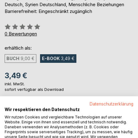
Deutsch, Syrien Deutschland, Menschliche Beziehungen
Barrierefreiheit: Eingeschränkt zugänglich
Bewertung::
0%
0
Bewertungen
erhältlich als:
BUCH
9,00 €
E-BOOK
3,49 €
3,49 €
inkl. MwSt.
sofort verfügbar als Download
Datenschutzerklärung
Wir respektieren den Datenschutz
IN DEN WARENKORB
Wir nutzen Cookies und vergleichbare Technologien auf unserer
Website. Einige von ihnen sind essenziell und technisch notwendig.
Daneben verwenden wir Analysemethoden (z. B. Cookies oder
Auf die Merkliste
Fingerprints sowie serverseitiges Tracking), um zu messen, wie häufig
Titel bewerten
unsere Seite besucht und wie sie genutzt wird. Wir verwenden