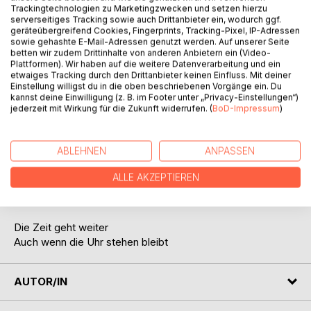
Trackingtechnologien zu Marketingzwecken und setzen hierzu
serverseitiges Tracking sowie auch Drittanbieter ein, wodurch ggf.
geräteübergreifend Cookies, Fingerprints, Tracking-Pixel, IP-Adressen
sowie gehashte E-Mail-Adressen genutzt werden. Auf unserer Seite
betten wir zudem Drittinhalte von anderen Anbietern ein (Video-
Plattformen). Wir haben auf die weitere Datenverarbeitung und ein
etwaiges Tracking durch den Drittanbieter keinen Einfluss. Mit deiner
Einstellung willigst du in die oben beschriebenen Vorgänge ein. Du
kannst deine Einwilligung (z. B. im Footer unter „Privacy-Einstellungen“)
BESCHREIBUNG
jederzeit mit Wirkung für die Zukunft widerrufen. (
BoD-Impressum
)
Die toten Rosen
ABLEHNEN
ANPASSEN
Können wir nicht
Wieder blühen lassen
ALLE AKZEPTIEREN
Doch wir können
Schöne neue Rosen pflanzen
Die Zeit geht weiter
Auch wenn die Uhr stehen bleibt
AUTOR/IN