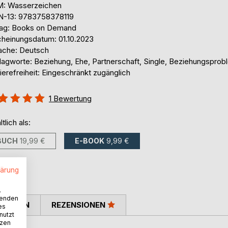
: Wasserzeichen
N-13: 9783758378119
lag: Books on Demand
cheinungsdatum: 01.10.2023
ache: Deutsch
lagworte: Beziehung, Ehe, Partnerschaft, Single, Beziehungspro
ierefreiheit: Eingeschränkt zugänglich
ertung::
1
Bewertung
%
ltlich als:
BUCH
19,99 €
E-BOOK
9,99 €
lärung
.
wenden
TIMMEN
REZENSIONEN
es
nutzt
tzen