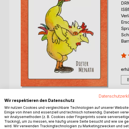
DRM
ISB
Ver
Ers
Spr
Sch
Barr
Bew
100
erhä
Datenschutzerk
Wir respektieren den Datenschutz
Wir nutzen Cookies und vergleichbare Technologien auf unserer Website
Einige von ihnen sind essenziell und technisch notwendig. Daneben ver
BESCHREIBUNG
AUTOR/IN
PRESSES
wir Analysemethoden (z. B. Cookies oder Fingerprints sowie serverseitig
Tracking), um zu messen, wie häufig unsere Seite besucht und wie sie ge
wird. Wir verwenden Trackingtechnologien zu Marketingzwecken und se