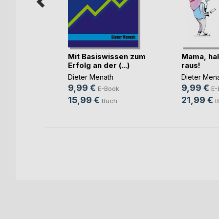
n
ng Die
Mit Basiswissen zum
Mama, hal
Erfolg an der (...)
raus!
Book
Dieter Menath
Dieter Men
ch
9,99 €
9,99 €
E-Book
E-
15,99 €
21,99 €
Buch
B