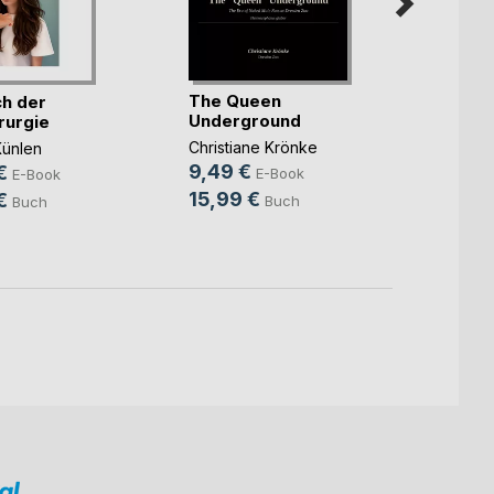
ICD-11
The Queen
h der
Petiti
Underground
rurgie
Burkh
Christiane Krönke
Künlen
2,99
9,49 €
€
E-Book
E-Book
5,99
15,99 €
€
Buch
Buch