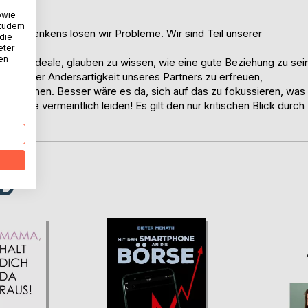
owie
 zudem
es Denkens lösen wir Probleme. Wir sind Teil unserer
 die
eter
nen
würdige Ideale, glauben zu wissen, wie eine gute Beziehung zu sei
tt uns der Andersartigkeit unseres Partners zu erfreuen,
uerziehen. Besser wäre es da, sich auf das zu fokussieren, was
unter Sie vermeintlich leiden! Es gilt den nur kritischen Blick durch
D