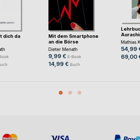
Lehrbuc
Aurachi
t dich da
Mit dem Smartphone
an die Börse
Mathias 
54,99 
ath
Dieter Menath
9,99 €
69,00 
Book
E-Book
14,99 €
uch
Buch