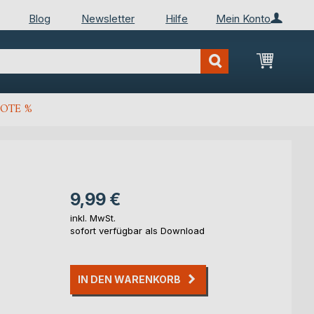
Blog
Newsletter
Hilfe
Mein Konto
Mein Wa
OTE %
9,99 €
inkl. MwSt.
sofort verfügbar als Download
IN DEN WARENKORB