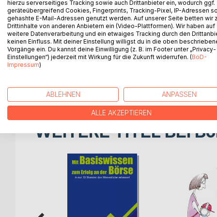
Beziehung anders denken
hierzu serverseitiges Tracking sowie auch Drittanbieter ein, wodurch ggf.
geräteübergreifend Cookies, Fingerprints, Tracking-Pixel, IP-Adressen s
gehashte E-Mail-Adressen genutzt werden. Auf unserer Seite betten wir
Durch Veränderung unserer Wahrnehmung und unser
Drittinhalte von anderen Anbietern ein (Video-Plattformen). Wir haben auf
Beziehungsprobleme,
weitere Datenverarbeitung und ein etwaiges Tracking durch den Drittanbi
keinen Einfluss. Mit deiner Einstellung willigst du in die oben beschriebe
aber auch Teil der Lösung. Oft verfolgen wir frag
Vorgänge ein. Du kannst deine Einwilligung (z. B. im Footer unter „Privacy-
hat, vertrauen auf gesellschaftliche Normen. Ansta
Einstellungen“) jederzeit mit Wirkung für die Zukunft widerrufen. (
BoD-
bekämpfen wir sie, versuchen unseren Partner umz
Impressum
)
Ihnen in Ihrer Beziehung gut tut, nicht auf das, wor
einen liebenden zu ersetzen.
ABLEHNEN
ANPASSEN
ALLE AKZEPTIEREN
WEITERE TITEL BEI
Bo