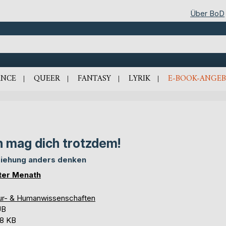
Über BoD
NCE
QUEER
FANTASY
LYRIK
E-BOOK-ANGEB
h mag dich trotzdem!
iehung anders denken
ter Menath
ur- & Humanwissenschaften
UB
,8 KB