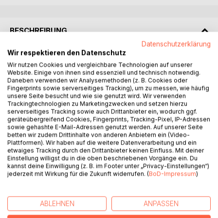
BESCHREIBUNG
Datenschutzerklärung
Wir respektieren den Datenschutz
Teamsport ist dabei weit mehr als organisierter Wettkampf.
Wir nutzen Cookies und vergleichbare Technologien auf unserer
Er ist Bühne, Labor und Spiegel zugleich: Er zeigt, wie
Website. Einige von ihnen sind essenziell und technisch notwendig.
Menschen Verantwortung teilen, Druck aushalten,
Daneben verwenden wir Analysemethoden (z. B. Cookies oder
Vertrauen lernen und im entscheidenden Moment
Fingerprints sowie serverseitiges Tracking), um zu messen, wie häufig
unsere Seite besucht und wie sie genutzt wird. Wir verwenden
füreinander einstehen. Ob Ball, Puck, Schläger oder Ruder
Trackingtechnologien zu Marketingzwecken und setzen hierzu
immer geht es um Zusammenspiel, um Rollen, um Timing
serverseitiges Tracking sowie auch Drittanbieter ein, wodurch ggf.
und um die Frage, was aus Einzelnen werden kann, wenn
geräteübergreifend Cookies, Fingerprints, Tracking-Pixel, IP-Adressen
sowie gehashte E-Mail-Adressen genutzt werden. Auf unserer Seite
sie als Einheit handeln.
betten wir zudem Drittinhalte von anderen Anbietern ein (Video-
Plattformen). Wir haben auf die weitere Datenverarbeitung und ein
Dieses Buch versteht sich deshalb nicht als reine
etwaiges Tracking durch den Drittanbieter keinen Einfluss. Mit deiner
Einstellung willigst du in die oben beschriebenen Vorgänge ein. Du
Enzyklopädie und auch nicht als Sammlung sportlicher
kannst deine Einwilligung (z. B. im Footer unter „Privacy-Einstellungen“)
Rekorde. Es ist eine journalistische Reise durch die Welt
jederzeit mit Wirkung für die Zukunft widerrufen. (
BoD-Impressum
)
der Mannschaftssportarten: zu ihren Ursprüngen, ihren
Regeln, ihren großen Turnieren, ihren prägenden Figuren
und den kulturellen Räumen, in denen sie Bedeutung
ABLEHNEN
ANPASSEN
gewinnen. Die Kapitel verbinden Fakten mit Geschichten