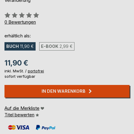
Veränderung
Bewertung::
0%
0
Bewertungen
erhältlich als:
BUCH
11,90 €
E-BOOK
2,99 €
11,90 €
inkl. MwSt. /
portofrei
sofort verfügbar
IN DEN WARENKORB
Auf die Merkliste
Titel bewerten