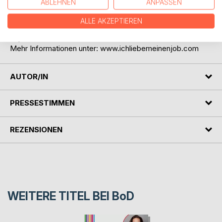
ABLEHNEN
ANPASSEN
Ereignisse eines Arbeitstages notieren.
Und das soll ausreichen, um den eigenen Job wieder zu
ALLE AKZEPTIEREN
mögen? Bea ist skeptisch, doch sie lässt sich auf das
Experiment ein.
Mehr Informationen unter: www.ichliebemeinenjob.com
AUTOR/IN
PRESSESTIMMEN
REZENSIONEN
WEITERE TITEL BEI
BoD