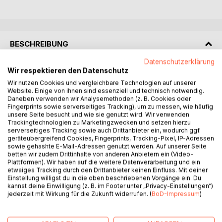
BESCHREIBUNG
Datenschutzerklärung
Wir respektieren den Datenschutz
Also, Bea, der Fall liegt auf der Hand: Dein Job gefällt dir
nicht mehr. Du denkst, du bist ein winziges Rad im
Wir nutzen Cookies und vergleichbare Technologien auf unserer
Website. Einige von ihnen sind essenziell und technisch notwendig.
Unternehmensgetriebe, deine Chefs sind größtenteils
Daneben verwenden wir Analysemethoden (z. B. Cookies oder
selbstverliebte Gockel mit Hang zu Dilettantismus und
Fingerprints sowie serverseitiges Tracking), um zu messen, wie häufig
deine Karriere stockt seit gut zwei Jahren. Und nun? Was
unsere Seite besucht und wie sie genutzt wird. Wir verwenden
Trackingtechnologien zu Marketingzwecken und setzen hierzu
machst du? Ich höre es mich laut aussprechen: Was zum
serverseitiges Tracking sowie auch Drittanbieter ein, wodurch ggf.
Teufel soll ich jetzt nur tun?
geräteübergreifend Cookies, Fingerprints, Tracking-Pixel, IP-Adressen
Als Personalmanagerin arbeitet Beatrice Engel in einem
sowie gehashte E-Mail-Adressen genutzt werden. Auf unserer Seite
betten wir zudem Drittinhalte von anderen Anbietern ein (Video-
globalen Versicherungskonzern, der viel fördert und immer
Plattformen). Wir haben auf die weitere Datenverarbeitung und ein
mehr fordert. Budget wird reduziert, Druck erhöht, wichtige
etwaiges Tracking durch den Drittanbieter keinen Einfluss. Mit deiner
Stellen nicht nachbesetzt. Bea fühlt sich getrieben und
Einstellung willigst du in die oben beschriebenen Vorgänge ein. Du
kannst deine Einwilligung (z. B. im Footer unter „Privacy-Einstellungen“)
fremdgesteuert. Nahezu täglich fragt sie sich, was sie in
jederzeit mit Wirkung für die Zukunft widerrufen. (
BoD-Impressum
)
ihrem Konzern eigentlich noch soll. Um dieser
Gedankenschleife zu entkommen, folgt sie dem Rat eines
Life Coaches: Sie soll ein Job-Tagebuch führen und alle