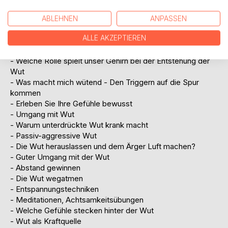
Inhalt (Auswahl)
ABLEHNEN
ANPASSEN
ALLE AKZEPTIEREN
- Wie entsteht Wut - Emotionen als Fenster in die
Vergangenheit
- Welche Rolle spielt unser Gehirn bei der Entstehung der
Wut
- Was macht mich wütend - Den Triggern auf die Spur
kommen
- Erleben Sie Ihre Gefühle bewusst
- Umgang mit Wut
- Warum unterdrückte Wut krank macht
- Passiv-aggressive Wut
- Die Wut herauslassen und dem Ärger Luft machen?
- Guter Umgang mit der Wut
- Abstand gewinnen
- Die Wut wegatmen
- Entspannungstechniken
- Meditationen, Achtsamkeitsübungen
- Welche Gefühle stecken hinter der Wut
- Wut als Kraftquelle