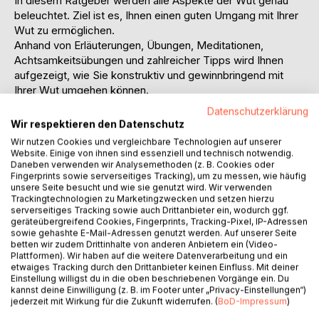
In diesem Ratgeber werden alle Aspekte der Wut genau
beleuchtet. Ziel ist es, Ihnen einen guten Umgang mit Ihrer
Wut zu ermöglichen.
Anhand von Erläuterungen, Übungen, Meditationen,
Achtsamkeitsübungen und zahlreicher Tipps wird Ihnen
aufgezeigt, wie Sie konstruktiv und gewinnbringend mit
Ihrer Wut umgehen können.
Datenschutzerklärung
Darüber hinaus wird erklärt, was die Ursachen der Wut sind,
Wir respektieren den Datenschutz
welche unerfüllten Bedürfnisse dahinterstecken und warum
Wir nutzen Cookies und vergleichbare Technologien auf unserer
manche Menschen mehr zu Wut neigen als andere.
Website. Einige von ihnen sind essenziell und technisch notwendig.
Es wird aufgezeigt, warum Wut evolutionsbiologisch
Daneben verwenden wir Analysemethoden (z. B. Cookies oder
Fingerprints sowie serverseitiges Tracking), um zu messen, wie häufig
durchaus Sinn macht, es wird weiter intensiv der Frage
unsere Seite besucht und wie sie genutzt wird. Wir verwenden
nachgegangen, ob Wut eine gute oder schlechte
Trackingtechnologien zu Marketingzwecken und setzen hierzu
Gefühlsäußerung ist und warum unterdrückte Wut krank
serverseitiges Tracking sowie auch Drittanbieter ein, wodurch ggf.
geräteübergreifend Cookies, Fingerprints, Tracking-Pixel, IP-Adressen
machen kann.
sowie gehashte E-Mail-Adressen genutzt werden. Auf unserer Seite
Gehen wir also auf eine Reise in unser Inneres, um unsere
betten wir zudem Drittinhalte von anderen Anbietern ein (Video-
Wut zu begreifen, sie zu verstehen und Frieden mit ihr zu
Plattformen). Wir haben auf die weitere Datenverarbeitung und ein
etwaiges Tracking durch den Drittanbieter keinen Einfluss. Mit deiner
schließen.
Einstellung willigst du in die oben beschriebenen Vorgänge ein. Du
kannst deine Einwilligung (z. B. im Footer unter „Privacy-Einstellungen“)
Meine allerbesten Wünsche begleiten Sie.
jederzeit mit Wirkung für die Zukunft widerrufen. (
BoD-Impressum
)
Ihre Apothekerin Dr. Angela Fetzner