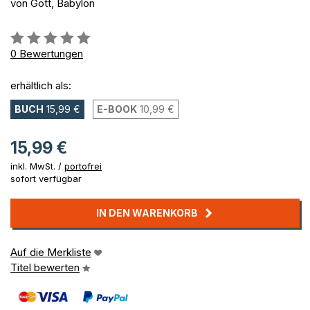
von Gott, Babylon
Bewertung::
0%
0
Bewertungen
erhältlich als:
BUCH
15,99 €
E-BOOK
10,99 €
15,99 €
inkl. MwSt. /
portofrei
sofort verfügbar
IN DEN WARENKORB
Auf die Merkliste
Titel bewerten