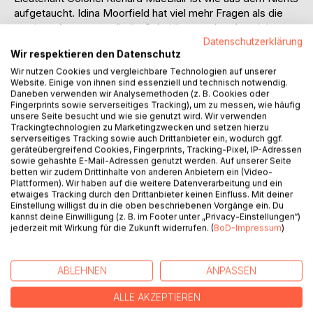
aufgetaucht. Idina Moorfield hat viel mehr Fragen als die
wenigen Antworten, die ihr Onkel ihr zu geben bereit ist.
Datenschutzerklärung
Wir respektieren den Datenschutz
Er will, dass sie wartet, und sie ist es leid zu warten. Hat sie
denn eine Wahl? Nicht wirklich, wenn der Onkel auch ihr
Wir nutzen Cookies und vergleichbare Technologien auf unserer
Website. Einige von ihnen sind essenziell und technisch notwendig.
Vorgesetzter ist.
Daneben verwenden wir Analysemethoden (z. B. Cookies oder
Fingerprints sowie serverseitiges Tracking), um zu messen, wie häufig
Warum versucht er, ihre familiäre Verbindung zu ignorieren?
unsere Seite besucht und wie sie genutzt wird. Wir verwenden
Trackingtechnologien zu Marketingzwecken und setzen hierzu
Hat er ihr die ganze Zeit von der Seitenlinie aus
serverseitiges Tracking sowie auch Drittanbieter ein, wodurch ggf.
nachgeholfen?
geräteübergreifend Cookies, Fingerprints, Tracking-Pixel, IP-Adressen
sowie gehashte E-Mail-Adressen genutzt werden. Auf unserer Seite
betten wir zudem Drittinhalte von anderen Anbietern ein (Video-
Jemand hat es auf Idina abgesehen und hat sie im Visier.
Plattformen). Wir haben auf die weitere Datenverarbeitung und ein
Sie weiß nur nicht, wer oder was es ist.
etwaiges Tracking durch den Drittanbieter keinen Einfluss. Mit deiner
Einstellung willigst du in die oben beschriebenen Vorgänge ein. Du
kannst deine Einwilligung (z. B. im Footer unter „Privacy-Einstellungen“)
Wird MacBlair es ihr sagen? Werden sie es gemeinsam
jederzeit mit Wirkung für die Zukunft widerrufen. (
BoD-Impressum
)
bekämpfen können? Haben die Visionen von Gavina etwas
mit diesem verworrenen Geheimnis zu tun?
ABLEHNEN
ANPASSEN
Eines ist sicher: Idina hat mehr Übung und mehr Probleme
als zu Beginn der Geschichte.
ALLE AKZEPTIEREN