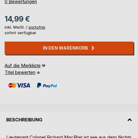
0%
0
Bewertungen
14,99 €
inkl. MwSt. /
portofrei
sofort verfügbar
IN DEN WARENKORB
Auf die Merkliste
Titel bewerten
BESCHREIBUNG
Lieutenant Colonel Richard MacBlair ist wie aus dem Nichts