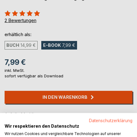
Bewertung::
100%
2
Bewertungen
erhältlich als:
BUCH
14,99 €
E-BOOK
7,99 €
7,99 €
inkl. MwSt.
sofort verfügbar als Download
IN DEN WARENKORB
Auf die Merkliste
Datenschutzerklärung
Titel bewerten
Wir respektieren den Datenschutz
Wir nutzen Cookies und vergleichbare Technologien auf unserer