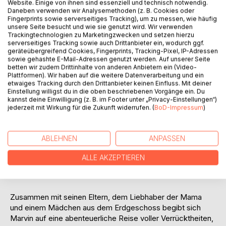
Website. Einige von ihnen sind essenziell und technisch notwendig.
Daneben verwenden wir Analysemethoden (z. B. Cookies oder
Fingerprints sowie serverseitiges Tracking), um zu messen, wie häufig
unsere Seite besucht und wie sie genutzt wird. Wir verwenden
Trackingtechnologien zu Marketingzwecken und setzen hierzu
serverseitiges Tracking sowie auch Drittanbieter ein, wodurch ggf.
BESCHREIBUNG
geräteübergreifend Cookies, Fingerprints, Tracking-Pixel, IP-Adressen
sowie gehashte E-Mail-Adressen genutzt werden. Auf unserer Seite
betten wir zudem Drittinhalte von anderen Anbietern ein (Video-
Plattformen). Wir haben auf die weitere Datenverarbeitung und ein
Marvin ist Anfang zwanzig und liegt nutzlos im Bett ­herum,
etwaiges Tracking durch den Drittanbieter keinen Einfluss. Mit deiner
als sein Leben eine ­unvorhersehbare ­Wende nimmt. Seine
Einstellung willigst du in die oben beschriebenen Vorgänge ein. Du
kannst deine Einwilligung (z. B. im Footer unter „Privacy-Einstellungen“)
Mama schenkt ihm einen ­Gutschein für das ­örtliche Spa,
jederzeit mit Wirkung für die Zukunft widerrufen. (
BoD-Impressum
)
das sich beim ­widerwilligen ­Besuch eher als ­Etablissement
für ­untervögelte ­Männer ­herausstellt. ­Sowas traut ­Marvin
sich nicht. Vicky, die sich ihm im Whirlpool mehr als ­
ABLEHNEN
ANPASSEN
offensichtlich anbietet, bleibt Marvin ­allerdings im Kopf. Als
sich die beiden schließlich in ­seinem ­Kinderzimmer daten,
ALLE AKZEPTIEREN
passiert Marvin das ­größtmögliche ­Missgeschick - es hilft
nur die Flucht.
Zusammen mit seinen ­Eltern, dem ­Liebhaber der Mama
und einem Mädchen aus dem ­Erdgeschoss begibt sich
Marvin auf eine ­abenteuerliche Reise voller Verrücktheiten,